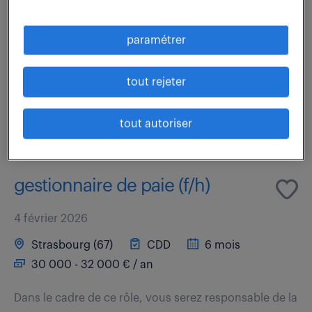
Quelle perspective vous offre le poste de
Gestionnaire de paie (F/H) dans votre carrière ? Vous
paramétrer
jouerez un rôle essentiel en contribuant à la gestion
précise et efficace des processus de paie et...
tout rejeter
voir l'offre
tout autoriser
gestionnaire de paie (f/h)
4 février 2026
Strasbourg (67)
CDD
6 mois
30 000 - 32 000 € / an
Dans le cadre de ce rôle, vous serez responsable de la