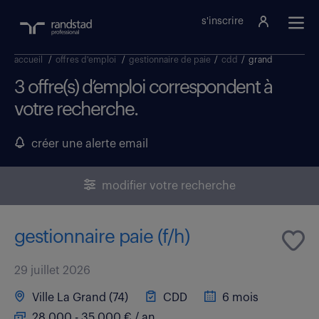
s'inscrire
accueil
/
offres d'emploi
/
gestionnaire de paie
/
cdd
/
grand
3 offre(s) d’emploi correspondent à
votre recherche.
créer une alerte email
modifier votre recherche
gestionnaire paie (f/h)
29 juillet 2026
Ville La Grand (74)
CDD
6 mois
28 000 - 35 000 € / an