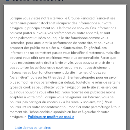
En tant que Gestionnaire Paie (H/F), vous rejoignez le
Lorsque vous visitez notre site web, le Groupe Randstad France et ses
Centre de Services Partagés Paie & Administration du
partenaires peuvent stocker et récupérer des informations sur votre
navigateur, principalement sous la forme de cookies. Ces informations
Personnel. Rattaché(e) au Responsable CSP France,
peuvent porter sur vous, vos préférences ou votre appareil, et sont
vous prenez en charge un portefeuille de...
principalement utilisées pour que le site fonctionne comme vous
l’attendez, pour améliorer la performance de notre site, et pour vous
proposer des publicités ciblées sur d’autres sites. En général, ces
informations ne permettent pas de vous identifier directement, mais elles
voir l'offre
peuvent vous offrir une expérience web plus personnalisée. Parce que
nous respectons votre droit à la vie privée, vous pouvez choisir de ne
pas autoriser les catégories de cookies qui ne sont pas strictement
nécessaires au bon fonctionnement du site Internet. Cliquez sur
“paramétrer”, puis sur les titres des différentes catégories pour en savoir
plus et modifier nos paramètres par défaut. Toutefois, le refus de certains
gestionanire de paie (f/h)
types de cookies peut affecter votre navigation sur le site et les services
que nous pouvons vous offrir (ex : vous recevrez des publicités moins
adaptées à votre profil lorsque vous naviguerez sur Internet, vous ne
23 février 2026
pourrez pas partager du contenu via les réseaux sociaux, etc.). Vous
pourrez retirer votre consentement ou modifier votre paramétrage à tout
Strasbourg (67)
CDD
6 mois
moment via l’icône cookie disponible en bas et à gauche de votre
navigateur.
Politique en matière de cookie
30 000 - 35 000 € / an
Liste de nos partenaires