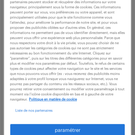
partenaires peuvent stocker et récupérer des informations sur votre
navigateur, principalement sous la forme de cookies. Ces informations
peuvent porter sur vous, vos préférences ou votre appareil, et sont
ne ratez aucune
principalement utilisées pour que le site fonctionne comme vous
l’attendez, pour améliorer la performance de notre site, et pour vous
proposer des publicités ciblées sur d’autres sites. En général, ces
opportunité.
informations ne permettent pas de vous identifier directement, mais elles
peuvent vous offrir une expérience web plus personnalisée. Parce que
nous respectons votre droit à la vie privée, vous pouvez choisir de ne
recevez chaque semaine par mail les offres qui
pas autoriser les catégories de cookies qui ne sont pas strictement
nécessaires au bon fonctionnement du site Internet. Cliquez sur
correspondent à votre dernière recherche.
“paramétrer”, puis sur les titres des différentes catégories pour en savoir
plus et modifier nos paramètres par défaut. Toutefois, le refus de certains
types de cookies peut affecter votre navigation sur le site et les services
que nous pouvons vous offrir (ex : vous recevrez des publicités moins
créer une alerte
adaptées à votre profil lorsque vous naviguerez sur Internet, vous ne
pourrez pas partager du contenu via les réseaux sociaux, etc.). Vous
pourrez retirer votre consentement ou modifier votre paramétrage à tout
moment via l’icône cookie disponible en bas et à gauche de votre
navigateur.
Politique en matière de cookie
Liste de nos partenaires
partagez-nous
paramétrer
votre CV !