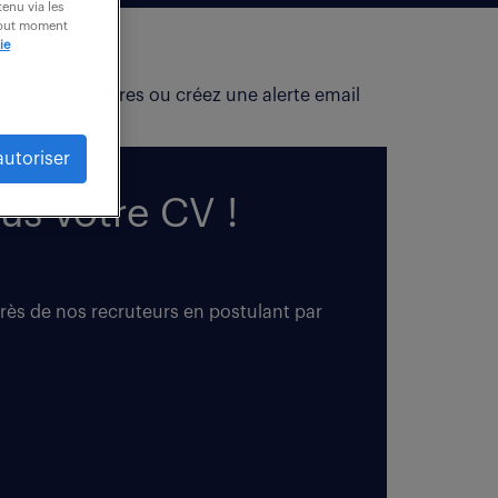
enu via les
 tout moment
ie
fiez vos critères ou créez une alerte email
autoriser
us votre CV !
près de nos recruteurs en postulant par