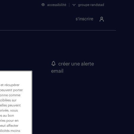
accessibilité
groupe randstad
s'inscrire
créer une alerte
email
 et récupérer
 peuvent porter
nctionne comme
ciblées sur
 elles peuvent
privée, vous
es au bon
ories pour en
peut affecter
blicités moins