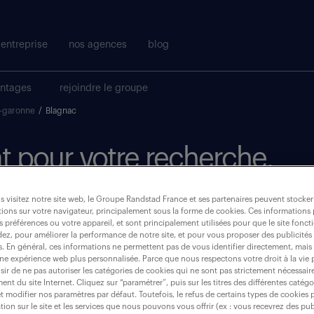
entreprise
nos agences
blog
antages
rejoindre le groupe
-garonne
/
Blagnac
t pour votre recherche.
 visitez notre site web, le Groupe Randstad France et ses partenaires peuvent stocker
où ?
ions sur votre navigateur, principalement sous la forme de cookies. Ces informations
s préférences ou votre appareil, et sont principalement utilisées pour que le site fo
dez, pour améliorer la performance de notre site, et pour vous proposer des publicités 
es. En général, ces informations ne permettent pas de vous identifier directement, mais
une expérience web plus personnalisée. Parce que nous respectons votre droit à la vie 
ir de ne pas autoriser les catégories de cookies qui ne sont pas strictement nécessair
blagnac (31700)
nt du site Internet. Cliquez sur “paramétrer”, puis sur les titres des différentes catég
et modifier nos paramètres par défaut. Toutefois, le refus de certains types de cookies 
tion sur le site et les services que nous pouvons vous offrir (ex : vous recevrez des pu