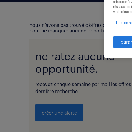
adaptées à v
réseaux soc
via l’icône 
Liste de n
nous n’avons pas trouvé d’offres d’emploi qui
pour ne manquer aucune opportunité !
para
ne ratez aucune
opportunité.
recevez chaque semaine par mail les offres
dernière recherche.
créer une alerte