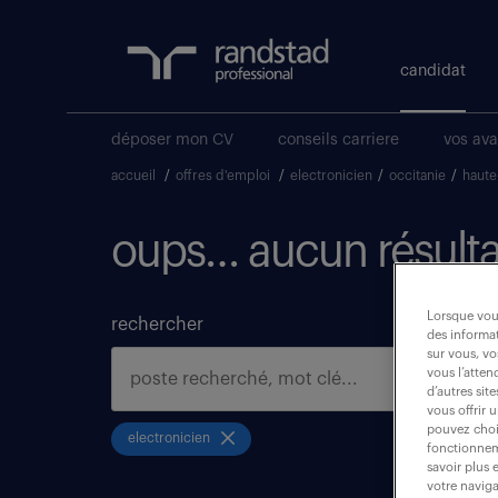
candidat
déposer mon CV
conseils carriere
vos av
accueil
/
offres d'emploi
/
electronicien
/
occitanie
/
haute
oups… aucun résulta
Lorsque vous
rechercher
des informat
sur vous, vo
vous l’atten
d’autres sit
vous offrir 
pouvez chois
electronicien
fonctionneme
savoir plus 
votre naviga