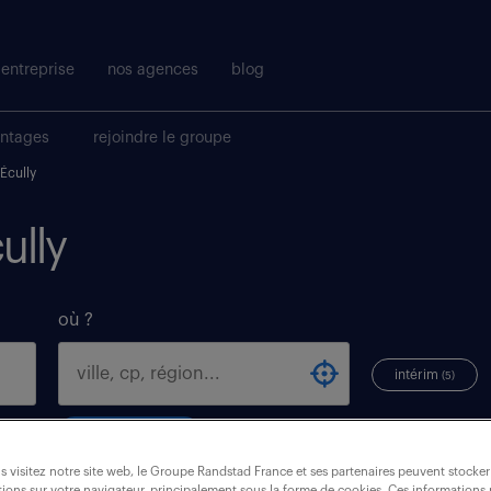
entreprise
nos agences
blog
antages
rejoindre le groupe
Écully
ully
où ?
intérim
(5)
ecully (69130)
 visitez notre site web, le Groupe Randstad France et ses partenaires peuvent stocker
ions sur votre navigateur, principalement sous la forme de cookies. Ces informations