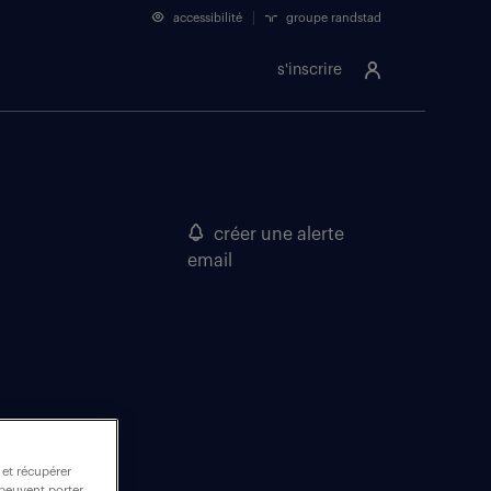
accessibilité
groupe randstad
s'inscrire
créer une alerte
email
 et récupérer
 peuvent porter