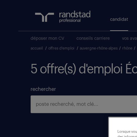
candidat
déposer mon CV
conseils carriere
vos av
accueil
/
offres d'emploi
/
auvergne-rhône-alpes
/
rhône
/
5 offre(s) d'emploi Éc
rechercher
Lorsque vous
des informat