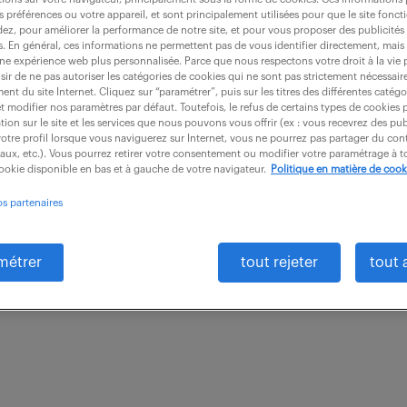
s préférences ou votre appareil, et sont principalement utilisées pour que le site fo
dez, pour améliorer la performance de notre site, et pour vous proposer des publicités 
es. En général, ces informations ne permettent pas de vous identifier directement, mais
une expérience web plus personnalisée. Parce que nous respectons votre droit à la vie 
ir de ne pas autoriser les catégories de cookies qui ne sont pas strictement nécessair
entèle de banque (f/h)
nt du site Internet. Cliquez sur “paramétrer”, puis sur les titres des différentes catég
et modifier nos paramètres par défaut. Toutefois, le refus de certains types de cookies 
tion sur le site et les services que nous pouvons vous offrir (ex : vous recevrez des pu
otre profil lorsque vous naviguerez sur Internet, vous ne pourrez pas partager du cont
iaux, etc.). Vous pourrez retirer votre consentement ou modifier votre paramétrage à
intérim
7 mois
27 000 - 29 000 € / an
cookie disponible en bas et à gauche de votre navigateur.
Politique en matière de cook
os partenaires
opportunité de devenir Chargé de clientèle de banque
érience client? Intégré(e) au sein d'une équipe dyna
métrer
tout rejeter
tout 
ce client...