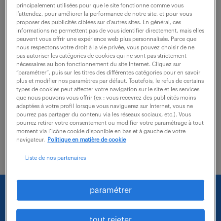
principalement utilisées pour que le site fonctionne comme vous
l’attendez, pour améliorer la performance de notre site, et pour vous
Vos missions principales : - Constitution des
proposer des publicités ciblées sur d’autres sites. En général, ces
informations ne permettent pas de vous identifier directement, mais elles
packages documentaires : Assurer la préparation des
peuvent vous offrir une expérience web plus personnalisée. Parce que
nous respectons votre droit à la vie privée, vous pouvez choisir de ne
ensembles documentaires pour les clients et
pas autoriser les catégories de cookies qui ne sont pas strictement
fournisseurs selon la Project Document List (PDL). -...
nécessaires au bon fonctionnement du site Internet. Cliquez sur
“paramétrer”, puis sur les titres des différentes catégories pour en savoir
plus et modifier nos paramètres par défaut. Toutefois, le refus de certains
types de cookies peut affecter votre navigation sur le site et les services
voir l'offre
que nous pouvons vous offrir (ex : vous recevrez des publicités moins
adaptées à votre profil lorsque vous naviguerez sur Internet, vous ne
pourrez pas partager du contenu via les réseaux sociaux, etc.). Vous
pourrez retirer votre consentement ou modifier votre paramétrage à tout
moment via l’icône cookie disponible en bas et à gauche de votre
navigateur.
Politique en matière de cookie
Liste de nos partenaires
paramétrer
Nous faisons le maximum pour trouver un emploi
qui vous correspond parmi nos offres :
tout rejeter