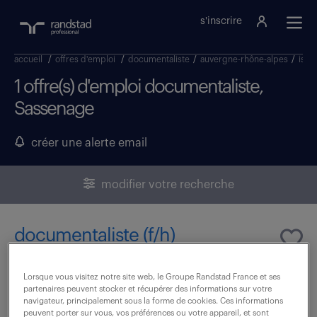
s'inscrire
accueil
/
offres d'emploi
/
documentaliste
/
auvergne-rhône-alpes
/
isèr
1 offre(s) d'emploi documentaliste,
Sassenage
créer une alerte email
modifier votre recherche
documentaliste (f/h)
13 juillet 2026
Lorsque vous visitez notre site web, le Groupe Randstad France et ses
partenaires peuvent stocker et récupérer des informations sur votre
Sassenage (38)
intérim
5 mois
navigateur, principalement sous la forme de cookies. Ces informations
peuvent porter sur vous, vos préférences ou votre appareil, et sont
38 000 - 42 000 € / an