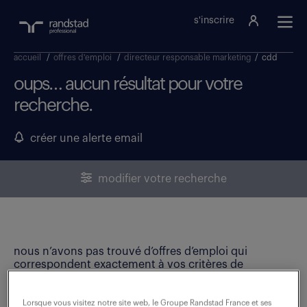
s'inscrire
accueil
/
offres d'emploi
/
directeur responsable marketing
/
cdd
oups… aucun résultat pour votre
recherche.
créer une alerte email
modifier votre recherche
nous n’avons pas trouvé d’offres d’emploi qui
correspondent exactement à vos critères de
recherche. Modifiez vos critères ou créez une alerte
email pour ne manquer aucune opportunité !
Lorsque vous visitez notre site web, le Groupe Randstad France et ses