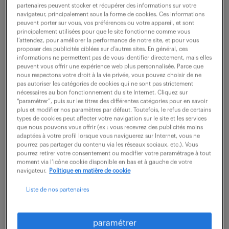
partenaires peuvent stocker et récupérer des informations sur votre
navigateur, principalement sous la forme de cookies. Ces informations
peuvent porter sur vous, vos préférences ou votre appareil, et sont
ne ratez aucune
principalement utilisées pour que le site fonctionne comme vous
l’attendez, pour améliorer la performance de notre site, et pour vous
opportunité.
proposer des publicités ciblées sur d’autres sites. En général, ces
informations ne permettent pas de vous identifier directement, mais elles
peuvent vous offrir une expérience web plus personnalisée. Parce que
nous respectons votre droit à la vie privée, vous pouvez choisir de ne
recevez chaque semaine par mail les offres qui
pas autoriser les catégories de cookies qui ne sont pas strictement
correspondent à votre dernière recherche.
nécessaires au bon fonctionnement du site Internet. Cliquez sur
“paramétrer”, puis sur les titres des différentes catégories pour en savoir
plus et modifier nos paramètres par défaut. Toutefois, le refus de certains
types de cookies peut affecter votre navigation sur le site et les services
créer une alerte
que nous pouvons vous offrir (ex : vous recevrez des publicités moins
adaptées à votre profil lorsque vous naviguerez sur Internet, vous ne
pourrez pas partager du contenu via les réseaux sociaux, etc.). Vous
pourrez retirer votre consentement ou modifier votre paramétrage à tout
moment via l’icône cookie disponible en bas et à gauche de votre
navigateur.
Politique en matière de cookie
Liste de nos partenaires
partagez-nous
paramétrer
votre CV !