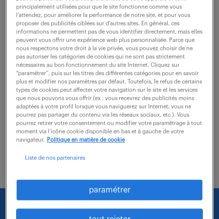
Puteaux (92)
intérim
10 mois
principalement utilisées pour que le site fonctionne comme vous
50 000 - 51 000 € / an
l’attendez, pour améliorer la performance de notre site, et pour vous
proposer des publicités ciblées sur d’autres sites. En général, ces
informations ne permettent pas de vous identifier directement, mais elles
Quelles ambitions souhaitez-vous concrétiser en tant
peuvent vous offrir une expérience web plus personnalisée. Parce que
nous respectons votre droit à la vie privée, vous pouvez choisir de ne
que Responsable d'organisation (assurances) (F/H) ?
pas autoriser les catégories de cookies qui ne sont pas strictement
Pour le compte de notre client, nous recherchons un
nécessaires au bon fonctionnement du site Internet. Cliquez sur
“paramétrer”, puis sur les titres des différentes catégories pour en savoir
professionnel chargé de superviser et de...
plus et modifier nos paramètres par défaut. Toutefois, le refus de certains
types de cookies peut affecter votre navigation sur le site et les services
que nous pouvons vous offrir (ex : vous recevrez des publicités moins
adaptées à votre profil lorsque vous naviguerez sur Internet, vous ne
voir l'offre
pourrez pas partager du contenu via les réseaux sociaux, etc.). Vous
pourrez retirer votre consentement ou modifier votre paramétrage à tout
moment via l’icône cookie disponible en bas et à gauche de votre
navigateur.
Politique en matière de cookie
Liste de nos partenaires
paramétrer
Nous faisons le maximum pour trouver un emploi