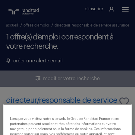
s'inscrire
accueil
/
offres d'emploi
/
directeur responsable de service assurances
/
1 offre(s) d’emploi correspondent à
votre recherche.
créer une alerte email
modifier votre recherche
directeur/responsable de service
(assurances) (f/h)
Lorsque vous visitez notre site web, le Groupe Randstad France et ses
6 juillet 2026
partenaires peuvent stocker et récupérer des informations sur votre
navigateur, principalement sous la forme de cookies. Ces informations
peuvent porter sur vous, vos préférences ou votre appareil, et sont