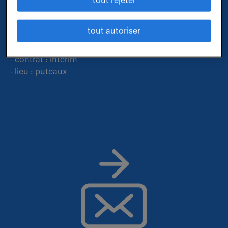
qui vous correspond parmi nos offres :
tout rejeter
tout autoriser
- métier et compétences : directeur responsable de
service assurances
- contrat : interim
- lieu : puteaux