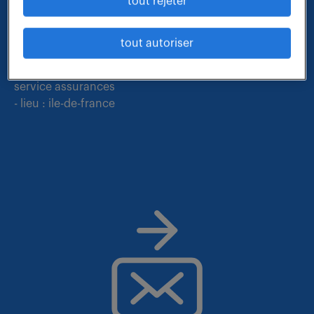
Nous faisons le maximum pour trouver un emploi
tout rejeter
qui vous correspond parmi nos offres :
tout autoriser
- métier et compétences : directeur responsable de
service assurances
- lieu : ile-de-france