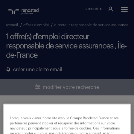
s'inscrire
accueil
/
offres d'emploi
/
directeur responsable de service assurances
/
1 offre(s) d'emploi directeur
responsable de service assurances , Île-
de-France
créer une alerte email
modifier votre recherche
directeur/responsable de service
(assurances) (f/h)
Lorsque vous visitez notre site web, le Groupe Randstad France et ses
partenaires peuvent stocker et récupérer des informations sur votre
navigateur, principalement sous la forme de cookies. Ces informations
6 juillet 2026
peuvent porter sur vous, vos préférences ou votre appareil, et sont