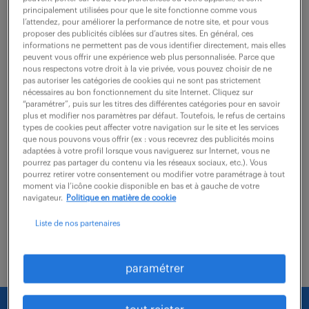
principalement utilisées pour que le site fonctionne comme vous
Puteaux (92)
intérim
10 mois
l’attendez, pour améliorer la performance de notre site, et pour vous
proposer des publicités ciblées sur d’autres sites. En général, ces
50 000 - 51 000 € / an
informations ne permettent pas de vous identifier directement, mais elles
peuvent vous offrir une expérience web plus personnalisée. Parce que
nous respectons votre droit à la vie privée, vous pouvez choisir de ne
Quelles ambitions souhaitez-vous concrétiser en tant
pas autoriser les catégories de cookies qui ne sont pas strictement
que Responsable d'organisation (assurances) (F/H) ?
nécessaires au bon fonctionnement du site Internet. Cliquez sur
“paramétrer”, puis sur les titres des différentes catégories pour en savoir
Pour le compte de notre client, nous recherchons un
plus et modifier nos paramètres par défaut. Toutefois, le refus de certains
types de cookies peut affecter votre navigation sur le site et les services
professionnel chargé de superviser et de...
que nous pouvons vous offrir (ex : vous recevrez des publicités moins
adaptées à votre profil lorsque vous naviguerez sur Internet, vous ne
pourrez pas partager du contenu via les réseaux sociaux, etc.). Vous
pourrez retirer votre consentement ou modifier votre paramétrage à tout
voir l'offre
moment via l’icône cookie disponible en bas et à gauche de votre
navigateur.
Politique en matière de cookie
Liste de nos partenaires
paramétrer