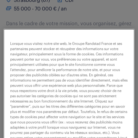
Strasbourg (67)
CDI
55 000 - 70 000 € / an
Dans le cadre de votre mission, vous organisez, gérez
et coordonnez les activités nécessaires à l'assurance
de la qualité des opérations. A ce titre, vous avez la
Lorsque vous visitez notre site web, le Groupe Randstad France et ses
responsabilité...
partenaires peuvent stocker et récupérer des informations sur votre
navigateur, principalement sous la forme de cookies. Ces informations
peuvent porter sur vous, vos préférences ou votre appareil, et sont
principalement utilisées pour que le site fonctionne comme vous
l’attendez, pour améliorer la performance de notre site, et pour vous
voir l'offre
proposer des publicités ciblées sur d’autres sites. En général, ces
informations ne permettent pas de vous identifier directement, mais elles
peuvent vous offrir une expérience web plus personnalisée. Parce que
nous respectons votre droit à la vie privée, vous pouvez choisir de ne
pas autoriser les catégories de cookies qui ne sont pas strictement
directeur qualité (f/h)
nécessaires au bon fonctionnement du site Internet. Cliquez sur
“paramétrer”, puis sur les titres des différentes catégories pour en savoir
plus et modifier nos paramètres par défaut. Toutefois, le refus de certains
6 août 2026
types de cookies peut affecter votre navigation sur le site et les services
que nous pouvons vous offrir (ex : vous recevrez des publicités moins
Forbach (57)
CDI
45 000 € / an
adaptées à votre profil lorsque vous naviguerez sur Internet, vous ne
pourrez pas partager du contenu via les réseaux sociaux, etc.). Vous