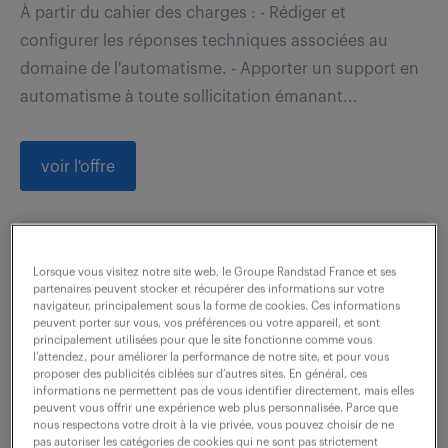
À partir du cahier des charges : - Rédiger et
configurer les réponses techniques associées au
domaine de l'automatisme. - Apporter un support en
automatisme à toute sollicitation émanant...
voir l'offre
consultant alternant - f/h
Lorsque vous visitez notre site web, le Groupe Randstad France et ses
partenaires peuvent stocker et récupérer des informations sur votre
navigateur, principalement sous la forme de cookies. Ces informations
6 août 2026
peuvent porter sur vous, vos préférences ou votre appareil, et sont
principalement utilisées pour que le site fonctionne comme vous
Dijon (21)
apprentissage
16 mois
l’attendez, pour améliorer la performance de notre site, et pour vous
proposer des publicités ciblées sur d’autres sites. En général, ces
10 149 - 23 604 € / an
informations ne permettent pas de vous identifier directement, mais elles
peuvent vous offrir une expérience web plus personnalisée. Parce que
Dépasser nos objectifs en faisant le bonheur de nos
nous respectons votre droit à la vie privée, vous pouvez choisir de ne
pas autoriser les catégories de cookies qui ne sont pas strictement