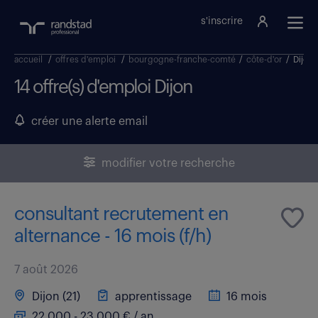
s'inscrire
accueil
/
offres d'emploi
/
bourgogne-franche-comté
/
côte-d'or
/
Dijon
14 offre(s) d'emploi Dijon
créer une alerte email
modifier votre recherche
consultant recrutement en
alternance - 16 mois (f/h)
7 août 2026
Dijon (21)
apprentissage
16 mois
22 000 - 23 000 € / an