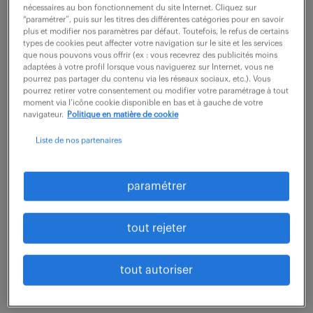
clients, Ça nous booste, et vous ? Si votre réponse à
nécessaires au bon fonctionnement du site Internet. Cliquez sur
“paramétrer”, puis sur les titres des différentes catégories pour en savoir
cette question est oui, devenez notre prochain ...
plus et modifier nos paramètres par défaut. Toutefois, le refus de certains
types de cookies peut affecter votre navigation sur le site et les services
que nous pouvons vous offrir (ex : vous recevrez des publicités moins
adaptées à votre profil lorsque vous naviguerez sur Internet, vous ne
voir l'offre
pourrez pas partager du contenu via les réseaux sociaux, etc.). Vous
pourrez retirer votre consentement ou modifier votre paramétrage à tout
moment via l’icône cookie disponible en bas et à gauche de votre
navigateur.
Politique en matière de cookie
technicien de maintenance (f/h)
Liste de nos partenaires
6 août 2026
paramétrer
Dijon (21)
CDI
38 000 - 40 000 € / an
tout rejeter
Vos responsabilités consisteront à assurer la
maintenance (curative, corrective, préventive) des
tout autoriser
machines ou des installations de production et
garantir le respect des consignes de sécurité. Le...