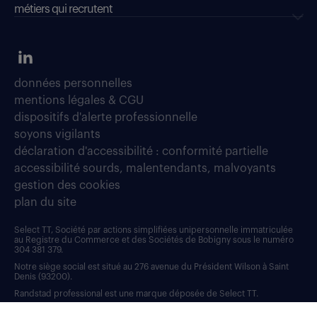
métiers qui recrutent
données personnelles
mentions légales & CGU
dispositifs d'alerte professionnelle
soyons vigilants
déclaration d'accessibilité : conformité partielle
accessibilité sourds, malentendants, malvoyants
gestion des cookies
plan du site
Select TT, Société par actions simplifiées unipersonnelle immatriculée
au Registre du Commerce et des Sociétés de Bobigny sous le numéro
304 381 379.
Notre siège social est situé au 276 avenue du Président Wilson à Saint
Denis (93200).
Randstad professional est une marque déposée de Select TT.
RANDSTAD, HUMAN FORWARD, L’HUMAIN, POUR ALLER PLUS LOIN et