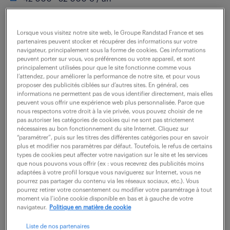
Prêt(e) à transformer des idées innovantes en
Lorsque vous visitez notre site web, le Groupe Randstad France et ses
solutions digitales en tant que Développeur Power
partenaires peuvent stocker et récupérer des informations sur votre
navigateur, principalement sous la forme de cookies. Ces informations
Platform (F/H) ? Rattaché(e) à l'équipe tech, vous êtes
peuvent porter sur vous, vos préférences ou votre appareil, et sont
le chef d'orchestre de nos solutions...
principalement utilisées pour que le site fonctionne comme vous
l’attendez, pour améliorer la performance de notre site, et pour vous
proposer des publicités ciblées sur d’autres sites. En général, ces
informations ne permettent pas de vous identifier directement, mais elles
voir l'offre
peuvent vous offrir une expérience web plus personnalisée. Parce que
nous respectons votre droit à la vie privée, vous pouvez choisir de ne
pas autoriser les catégories de cookies qui ne sont pas strictement
nécessaires au bon fonctionnement du site Internet. Cliquez sur
“paramétrer”, puis sur les titres des différentes catégories pour en savoir
plus et modifier nos paramètres par défaut. Toutefois, le refus de certains
developpeur etl sql ( f/h )
types de cookies peut affecter votre navigation sur le site et les services
que nous pouvons vous offrir (ex : vous recevrez des publicités moins
adaptées à votre profil lorsque vous naviguerez sur Internet, vous ne
22 juillet 2026
pourrez pas partager du contenu via les réseaux sociaux, etc.). Vous
pourrez retirer votre consentement ou modifier votre paramétrage à tout
Vieillevigne (44)
CDI
moment via l’icône cookie disponible en bas et à gauche de votre
navigateur.
Politique en matière de cookie
28 000 - 42 000 € / an
Liste de nos partenaires