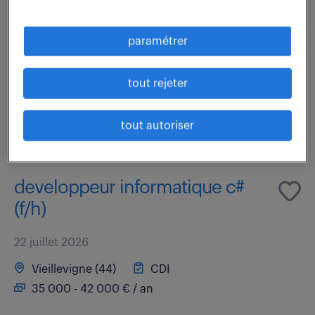
Comment votre expertise pourrait-elle façonner
l'avenir en tant que DEVELOPPEUR ETL SQL ( F/H ) ?
paramétrer
Rattaché au Responsable Informatique Plateforme,
vous serez le chef d'orchestre de nos flux de...
tout rejeter
voir l'offre
tout autoriser
developpeur informatique c#
(f/h)
22 juillet 2026
Vieillevigne (44)
CDI
35 000 - 42 000 € / an