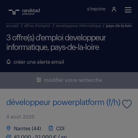
s'inscrire
accueil
/
offres d'emploi
/
developpeur informatique
/
pays-de-la-loire
3 offre(s) d'emploi developpeur
informatique, pays-de-la-loire
créer une alerte email
modifier votre recherche
développeur powerplatform (f/h)
4 août 2026
Nantes (44)
CDI
42 000 - 52 000 € / an