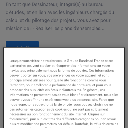
En tant que Dessinateur, intégré(e) au bureau
d'études, et en lien avec les ingénieurs chargés du
calcul et du pilotage des projets, vous avez pour
mission de : - Réaliser les plans d'ensembles...
voir l'offre
Lorsque vous visitez notre site web, le Groupe Randstad France et ses
partenaires peuvent stocker et récupérer des informations sur votre
navigateur, principalement sous la forme de cookies. Ces informations
technicien dessinateur
peuvent porter sur vous, vos préférences ou votre appareil, et sont
principalement utilisées pour que le site fonctionne comme vous
(mécanique) (f/h)
l’attendez, pour améliorer la performance de notre site, et pour vous
proposer des publicités ciblées sur d’autres sites. En général, ces
informations ne permettent pas de vous identifier directement, mais elles
29 juin 2026
peuvent vous offrir une expérience web plus personnalisée. Parce que
nous respectons votre droit à la vie privée, vous pouvez choisir de ne
pas autoriser les catégories de cookies qui ne sont pas strictement
Champagne (72)
intérim
366 jour(s)
nécessaires au bon fonctionnement du site Internet. Cliquez sur
28 000 - 32 000 € / an
“paramétrer”, puis sur les titres des différentes catégories pour en savoir
plus et modifier nos paramètres par défaut. Toutefois, le refus de certains