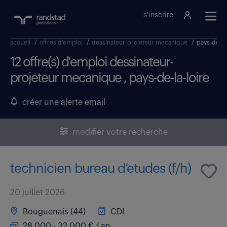
s'inscrire
accueil
/
offres d'emploi
/
dessinateur-projeteur mecanique
/
pays-de-la-
12 offre(s) d'emploi dessinateur-
projeteur mecanique , pays-de-la-loire
créer une alerte email
modifier votre recherche
technicien bureau d’etudes (f/h)
20 juillet 2026
Bouguenais (44)
CDI
28 000 - 32 000 € / an