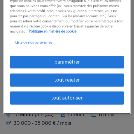
types de cookies peut affecter votre navigation sur le site et les services
Quelles brillantes innovations concrètes allez-vous
que nous pouvons vous offrir (ex : vous recevrez des publicités moins
adaptées à votre profil lorsque vous naviguerez sur Internet, vous ne
créer en tant que Technicien dessinateur (mécanique)
pourrez pas partager du contenu via les réseaux sociaux, etc.). Vous
(F/H) ? Rejoignez une équipe dynamique où vous
pourrez retirer votre consentement ou modifier votre paramétrage à tout
moment via l’icône cookie disponible en bas et à gauche de votre
serez chargé(e) de concevoir et...
navigateur.
Politique en matière de cookie
Liste de nos partenaires
voir l'offre
paramétrer
dessinateur-projeteur mécanique
tout rejeter
secteur naval (f/h)
tout autoriser
24 juin 2026
La Montagne (44)
intérim
6 mois
30 000 - 35 000 € / mois