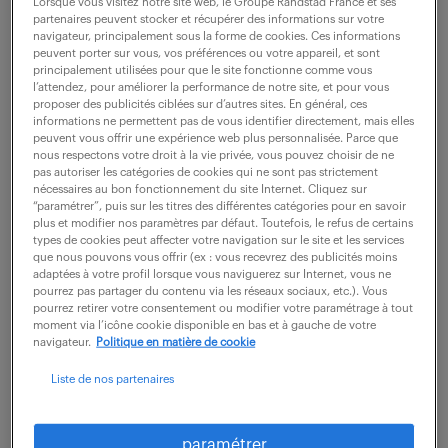
Lorsque vous visitez notre site web, le Groupe Randstad France et ses
partenaires peuvent stocker et récupérer des informations sur votre
navigateur, principalement sous la forme de cookies. Ces informations
ne ratez aucune
peuvent porter sur vous, vos préférences ou votre appareil, et sont
principalement utilisées pour que le site fonctionne comme vous
l’attendez, pour améliorer la performance de notre site, et pour vous
opportunité.
proposer des publicités ciblées sur d’autres sites. En général, ces
informations ne permettent pas de vous identifier directement, mais elles
peuvent vous offrir une expérience web plus personnalisée. Parce que
nous respectons votre droit à la vie privée, vous pouvez choisir de ne
recevez chaque semaine par mail les offres qui
pas autoriser les catégories de cookies qui ne sont pas strictement
correspondent à votre dernière recherche.
nécessaires au bon fonctionnement du site Internet. Cliquez sur
“paramétrer”, puis sur les titres des différentes catégories pour en savoir
plus et modifier nos paramètres par défaut. Toutefois, le refus de certains
types de cookies peut affecter votre navigation sur le site et les services
créer une alerte
que nous pouvons vous offrir (ex : vous recevrez des publicités moins
adaptées à votre profil lorsque vous naviguerez sur Internet, vous ne
pourrez pas partager du contenu via les réseaux sociaux, etc.). Vous
pourrez retirer votre consentement ou modifier votre paramétrage à tout
moment via l’icône cookie disponible en bas et à gauche de votre
navigateur.
Politique en matière de cookie
Liste de nos partenaires
partagez-nous
votre CV !
paramétrer