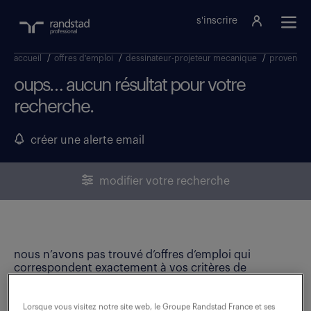
s'inscrire
accueil
/
offres d'emploi
/
dessinateur-projeteur mecanique
/
provence-a
oups… aucun résultat pour votre
recherche.
créer une alerte email
modifier votre recherche
nous n’avons pas trouvé d’offres d’emploi qui
correspondent exactement à vos critères de
recherche. Modifiez vos critères ou créez une alerte
email pour ne manquer aucune opportunité !
Lorsque vous visitez notre site web, le Groupe Randstad France et ses