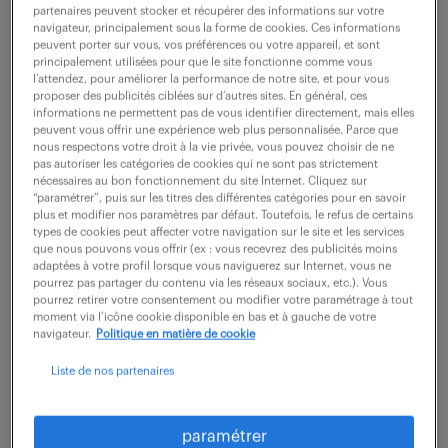
partenaires peuvent stocker et récupérer des informations sur votre
navigateur, principalement sous la forme de cookies. Ces informations
peuvent porter sur vous, vos préférences ou votre appareil, et sont
ne ratez aucune
principalement utilisées pour que le site fonctionne comme vous
l’attendez, pour améliorer la performance de notre site, et pour vous
opportunité.
proposer des publicités ciblées sur d’autres sites. En général, ces
informations ne permettent pas de vous identifier directement, mais elles
peuvent vous offrir une expérience web plus personnalisée. Parce que
nous respectons votre droit à la vie privée, vous pouvez choisir de ne
recevez chaque semaine par mail les offres qui
pas autoriser les catégories de cookies qui ne sont pas strictement
correspondent à votre dernière recherche.
nécessaires au bon fonctionnement du site Internet. Cliquez sur
“paramétrer”, puis sur les titres des différentes catégories pour en savoir
plus et modifier nos paramètres par défaut. Toutefois, le refus de certains
types de cookies peut affecter votre navigation sur le site et les services
créer une alerte
que nous pouvons vous offrir (ex : vous recevrez des publicités moins
adaptées à votre profil lorsque vous naviguerez sur Internet, vous ne
pourrez pas partager du contenu via les réseaux sociaux, etc.). Vous
pourrez retirer votre consentement ou modifier votre paramétrage à tout
moment via l’icône cookie disponible en bas et à gauche de votre
navigateur.
Politique en matière de cookie
Liste de nos partenaires
partagez-nous
paramétrer
votre CV !