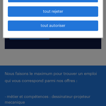
tout rejeter
Boostez votre visibilité auprès de nos recruteurs
en postulant par candidature spontanée.
tout autoriser
déposer mon CV
Nous faisons le maximum pour trouver un emploi
qui vous correspond parmi nos offres :
- métier et compétences : dessinateur-projeteur
mecanique