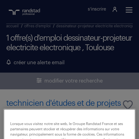
s'inscrire
accueil
/
offres d'emploi
/
dessinateur-projeteur electricite electronique
1 offre(s) d'emploi dessinateur-projeteur
electricite electronique , Toulouse
créer une alerte email
modifier votre recherche
technicien d'études et de projets
(h/f) (f/h)
Lorsque vous visitez notre site web, le Groupe Randstad France et ses
23 février 2026
partenaires peuvent stocker et récupérer des informations sur votre
navigateur, principalement sous la forme de cookies. Ces informations