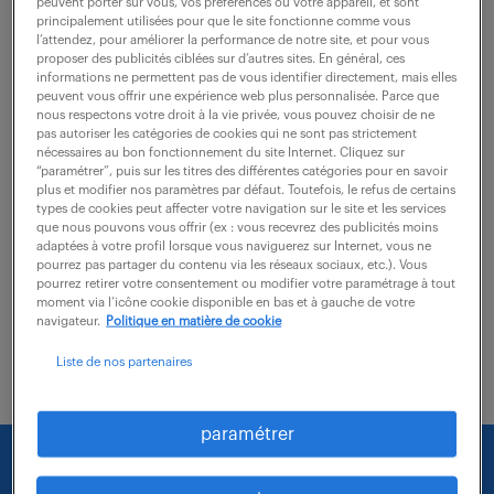
Toulouse (31)
intérim
180 jour(s)
peuvent porter sur vous, vos préférences ou votre appareil, et sont
principalement utilisées pour que le site fonctionne comme vous
35 000 - 40 000 € / an
l’attendez, pour améliorer la performance de notre site, et pour vous
proposer des publicités ciblées sur d’autres sites. En général, ces
informations ne permettent pas de vous identifier directement, mais elles
En tant que pilier du Bureau d'Études, vous
peuvent vous offrir une expérience web plus personnalisée. Parce que
contribuerez directement à la mise en œuvre et à
nous respectons votre droit à la vie privée, vous pouvez choisir de ne
pas autoriser les catégories de cookies qui ne sont pas strictement
l'avancement de projets de réseau (études, achats,
nécessaires au bon fonctionnement du site Internet. Cliquez sur
“paramétrer”, puis sur les titres des différentes catégories pour en savoir
contrôles). Vos responsabilités clés...
plus et modifier nos paramètres par défaut. Toutefois, le refus de certains
types de cookies peut affecter votre navigation sur le site et les services
que nous pouvons vous offrir (ex : vous recevrez des publicités moins
adaptées à votre profil lorsque vous naviguerez sur Internet, vous ne
voir l'offre
pourrez pas partager du contenu via les réseaux sociaux, etc.). Vous
pourrez retirer votre consentement ou modifier votre paramétrage à tout
moment via l’icône cookie disponible en bas et à gauche de votre
navigateur.
Politique en matière de cookie
Liste de nos partenaires
paramétrer
Nous faisons le maximum pour trouver un emploi