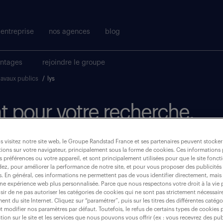
entreprise
nos agences
blog
antages
rejoindre le groupe
ravaux publics
/
lys
t pour votre recherche.
 visitez notre site web, le Groupe Randstad France et ses partenaires peuvent stocker
où ?
ions sur votre navigateur, principalement sous la forme de cookies. Ces informations
s préférences ou votre appareil, et sont principalement utilisées pour que le site fo
dez, pour améliorer la performance de notre site, et pour vous proposer des publicités 
es. En général, ces informations ne permettent pas de vous identifier directement, mais
une expérience web plus personnalisée. Parce que nous respectons votre droit à la vie 
ir de ne pas autoriser les catégories de cookies qui ne sont pas strictement nécessair
lys (lez)
nt du site Internet. Cliquez sur “paramétrer”, puis sur les titres des différentes catég
et modifier nos paramètres par défaut. Toutefois, le refus de certains types de cookies 
tion sur le site et les services que nous pouvons vous offrir (ex : vous recevrez des pu