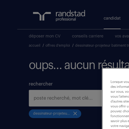
candidat
déposer mon CV
conseils carriere
vos av
accueil
/
offres d'emploi
/
dessinateur-projeteur batiment t
oups… aucun résulta
Lorsque vous
rechercher
des informat
sur vous, vo
vous l’atten
d’autres sit
vous offrir 
pouvez chois
dessinateur-projeteur batiment travaux publics
fonctionneme
savoir plus 
votre naviga