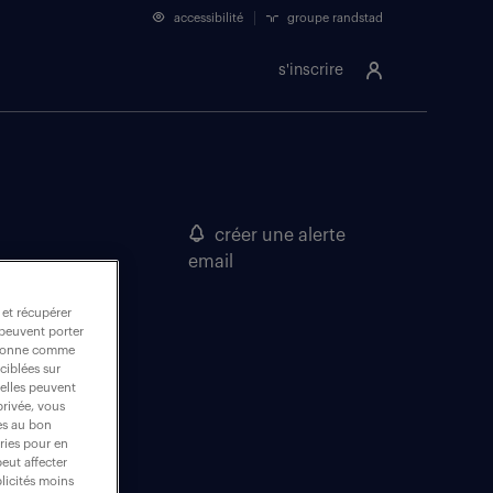
accessibilité
groupe randstad
s'inscrire
créer une alerte
email
 et récupérer
 peuvent porter
nctionne comme
ciblées sur
 elles peuvent
privée, vous
es au bon
ories pour en
peut affecter
blicités moins