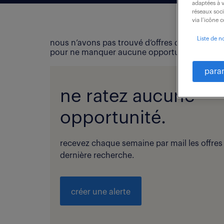
adaptées à v
réseaux soc
via l’icône 
Liste de n
nous n’avons pas trouvé d’offres d’emploi qui
pour ne manquer aucune opportunité !
para
ne ratez aucune
opportunité.
recevez chaque semaine par mail les offres
dernière recherche.
créer une alerte