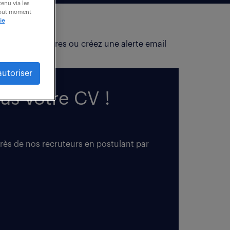
enu via les
 tout moment
ie
fiez vos critères ou créez une alerte email
autoriser
us votre CV !
près de nos recruteurs en postulant par