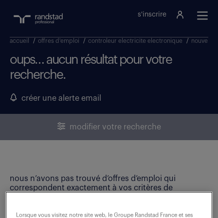
s'inscrire
accueil
/
offres d'emploi
/
controleur electricite electronique
/
nouvelle-
oups… aucun résultat pour votre
recherche.
créer une alerte email
modifier votre recherche
nous n’avons pas trouvé d’offres d’emploi qui
correspondent exactement à vos critères de
recherche. Modifiez vos critères ou créez une alerte
email pour ne manquer aucune opportunité !
Lorsque vous visitez notre site web, le Groupe Randstad France et ses