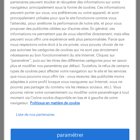
partenaires peuvent stocker et récupérer des informations sur votre
navigateur, principalement sous la forme de cookies. Ces informations
peuvent porter sur vous, vos préférences ou votre appareil, et sont
ne ratez aucune
principalement utilisées pour que le site fonctionne comme vous
l’attendez, pour améliorer la performance de notre site, et pour vous
proposer des publicités ciblées sur d’autres sites. En général, ces
opportunité.
informations ne permettent pas de vous identifier directement, mais elles
peuvent vous offrir une expérience web plus personnalisée. Parce que
nous respectons votre droit à la vie privée, vous pouvez choisir de ne
recevez chaque semaine par mail les offres qui
pas autoriser les catégories de cookies qui ne sont pas strictement
nécessaires au bon fonctionnement du site Internet. Cliquez sur
correspondent à votre dernière recherche.
“paramétrer”, puis sur les titres des différentes catégories pour en savoir
plus et modifier nos paramètres par défaut. Toutefois, le refus de certains
types de cookies peut affecter votre navigation sur le site et les services
que nous pouvons vous offrir (ex : vous recevrez des publicités moins
créer une alerte
adaptées à votre profil lorsque vous naviguerez sur Internet, vous ne
pourrez pas partager du contenu via les réseaux sociaux, etc.). Vous
pourrez retirer votre consentement ou modifier votre paramétrage à tout
moment via l’icône cookie disponible en bas et à gauche de votre
navigateur.
Politique en matière de cookie
Liste de nos partenaires
partagez-nous
paramétrer
votre CV !