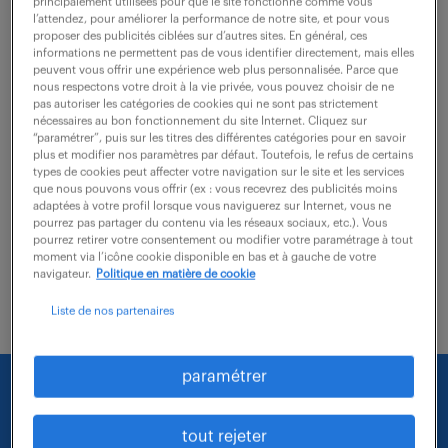
principalement utilisées pour que le site fonctionne comme vous
l’attendez, pour améliorer la performance de notre site, et pour vous
proposer des publicités ciblées sur d’autres sites. En général, ces
Au sein de la Direction Financière, vous intervenez en
informations ne permettent pas de vous identifier directement, mais elles
peuvent vous offrir une expérience web plus personnalisée. Parce que
tant qu'Assistant Contrôle de Gestion (f/h) pour
nous respectons votre droit à la vie privée, vous pouvez choisir de ne
assurer une continuité de service fluide lors d'un
pas autoriser les catégories de cookies qui ne sont pas strictement
nécessaires au bon fonctionnement du site Internet. Cliquez sur
remplacement d'une durée initiale d'un...
“paramétrer”, puis sur les titres des différentes catégories pour en savoir
plus et modifier nos paramètres par défaut. Toutefois, le refus de certains
types de cookies peut affecter votre navigation sur le site et les services
que nous pouvons vous offrir (ex : vous recevrez des publicités moins
voir l'offre
adaptées à votre profil lorsque vous naviguerez sur Internet, vous ne
pourrez pas partager du contenu via les réseaux sociaux, etc.). Vous
pourrez retirer votre consentement ou modifier votre paramétrage à tout
moment via l’icône cookie disponible en bas et à gauche de votre
navigateur.
Politique en matière de cookie
Liste de nos partenaires
paramétrer
Nous faisons le maximum pour trouver un emploi
qui vous correspond parmi nos offres :
tout rejeter