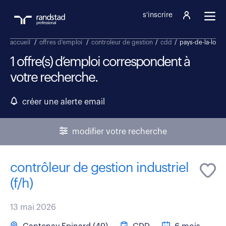
s'inscrire
accueil
/
offres d'emploi
/
controleur de gestion
/
cdd
/
pays-de-la-loire
1 offre(s) d’emploi correspondent à
votre recherche.
créer une alerte email
modifier votre recherche
contrôleur de gestion industriel
(f/h)
13 mai 2026