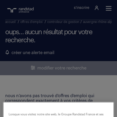
s'inscrire
accueil
/
offres d'emploi
/
controleur de gestion
/
auvergne-rhône-alpes
oups… aucun résultat pour votre
recherche.
créer une alerte email
modifier votre recherche
nous n’avons pas trouvé d’offres d’emploi qui
correspondent exactement à vos critères de
recherche. Modifiez vos critères ou créez une alerte
email pour ne manquer aucune opportunité !
Lorsque vous visitez notre site web, le Groupe Randstad France et ses