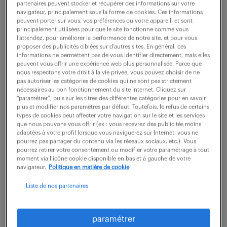
partenaires peuvent stocker et récupérer des informations sur votre
navigateur, principalement sous la forme de cookies. Ces informations
peuvent porter sur vous, vos préférences ou votre appareil, et sont
ne ratez aucune
principalement utilisées pour que le site fonctionne comme vous
l’attendez, pour améliorer la performance de notre site, et pour vous
proposer des publicités ciblées sur d’autres sites. En général, ces
opportunité.
informations ne permettent pas de vous identifier directement, mais elles
peuvent vous offrir une expérience web plus personnalisée. Parce que
nous respectons votre droit à la vie privée, vous pouvez choisir de ne
recevez chaque semaine par mail les offres qui
pas autoriser les catégories de cookies qui ne sont pas strictement
nécessaires au bon fonctionnement du site Internet. Cliquez sur
correspondent à votre dernière recherche.
“paramétrer”, puis sur les titres des différentes catégories pour en savoir
plus et modifier nos paramètres par défaut. Toutefois, le refus de certains
types de cookies peut affecter votre navigation sur le site et les services
que nous pouvons vous offrir (ex : vous recevrez des publicités moins
créer une alerte
adaptées à votre profil lorsque vous naviguerez sur Internet, vous ne
pourrez pas partager du contenu via les réseaux sociaux, etc.). Vous
pourrez retirer votre consentement ou modifier votre paramétrage à tout
moment via l’icône cookie disponible en bas et à gauche de votre
navigateur.
Politique en matière de cookie
Liste de nos partenaires
partagez-nous
paramétrer
votre CV !