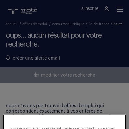
s'inscrire
accueil
/
offres d'emploi
/
consultant juridique
/
île-de-france
/
hauts-de
oups… aucun résultat pour votre
recherche.
créer une alerte email
modifier votre recherche
nous n’avons pas trouvé d’offres d’emploi qui
correspondent exactement à vos critères de
recherche. Modifiez vos critères ou créez une alerte
email pour ne manquer aucune opportunité !
Lorsque vous visitez notre site web, le Groupe Randstad France et ses