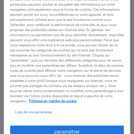
partenaires peuvent stocker et récupérer des informations sur votre
navigateur, principalement sous la forme de cookies. Ces informations
peuvent porter sur vous, vos préférences ou votre appareil, et sont
ne ratez aucune
principalement utilisées pour que le site fonctionne comme vous
l’attendez, pour améliorer la performance de notre site, et pour vous
opportunité.
proposer des publicités ciblées sur d’autres sites. En général, ces
informations ne permettent pas de vous identifier directement, mais elles
peuvent vous offrir une expérience web plus personnalisée. Parce que
nous respectons votre droit à la vie privée, vous pouvez choisir de ne
recevez chaque semaine par mail les offres qui
pas autoriser les catégories de cookies qui ne sont pas strictement
correspondent à votre dernière recherche.
nécessaires au bon fonctionnement du site Internet. Cliquez sur
“paramétrer”, puis sur les titres des différentes catégories pour en savoir
plus et modifier nos paramètres par défaut. Toutefois, le refus de certains
types de cookies peut affecter votre navigation sur le site et les services
créer une alerte
que nous pouvons vous offrir (ex : vous recevrez des publicités moins
adaptées à votre profil lorsque vous naviguerez sur Internet, vous ne
pourrez pas partager du contenu via les réseaux sociaux, etc.). Vous
pourrez retirer votre consentement ou modifier votre paramétrage à tout
moment via l’icône cookie disponible en bas et à gauche de votre
navigateur.
Politique en matière de cookie
Liste de nos partenaires
partagez-nous
votre CV !
paramétrer