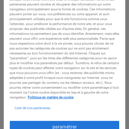
partenaires peuvent stocker et récupérer des informations sur votre
navigateur, principalement sous la forme de cookies. Ces informations
peuvent porter sur vous, vos préférences ou votre appareil, et sont
ne ratez aucune
principalement utilisées pour que le site fonctionne comme vous
l’attendez, pour améliorer la performance de notre site, et pour vous
opportunité.
proposer des publicités ciblées sur d’autres sites. En général, ces
informations ne permettent pas de vous identifier directement, mais elles
peuvent vous offrir une expérience web plus personnalisée. Parce que
nous respectons votre droit à la vie privée, vous pouvez choisir de ne
recevez chaque semaine par mail les offres qui
pas autoriser les catégories de cookies qui ne sont pas strictement
correspondent à votre dernière recherche.
nécessaires au bon fonctionnement du site Internet. Cliquez sur
“paramétrer”, puis sur les titres des différentes catégories pour en savoir
plus et modifier nos paramètres par défaut. Toutefois, le refus de certains
types de cookies peut affecter votre navigation sur le site et les services
créer une alerte
que nous pouvons vous offrir (ex : vous recevrez des publicités moins
adaptées à votre profil lorsque vous naviguerez sur Internet, vous ne
pourrez pas partager du contenu via les réseaux sociaux, etc.). Vous
pourrez retirer votre consentement ou modifier votre paramétrage à tout
moment via l’icône cookie disponible en bas et à gauche de votre
navigateur.
Politique en matière de cookie
Liste de nos partenaires
partagez-nous
votre CV !
paramétrer