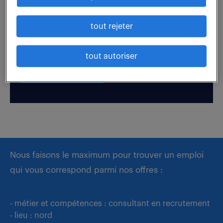
Boostez votre visibilité auprès de nos recruteurs
tout rejeter
en postulant par candidature spontanée.
tout autoriser
déposer mon CV
Nous faisons le maximum pour trouver un emploi
qui vous correspond parmi nos offres :
- métier et compétences : consultant en recrutement
- lieu : nord