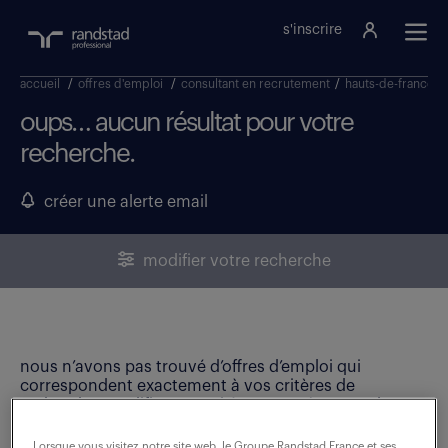
s'inscrire
accueil
/
offres d'emploi
/
consultant en recrutement
/
hauts-de-france
/
oups… aucun résultat pour votre
recherche.
créer une alerte email
modifier votre recherche
nous n’avons pas trouvé d’offres d’emploi qui
correspondent exactement à vos critères de
recherche. Modifiez vos critères ou créez une alerte
email pour ne manquer aucune opportunité !
Lorsque vous visitez notre site web, le Groupe Randstad France et ses