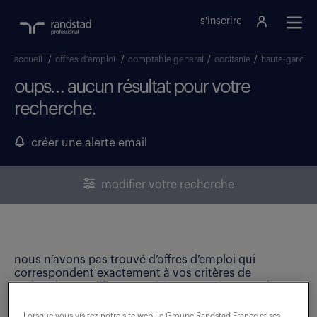
s'inscrire
accueil
/
offres d'emploi
/
comptable general
/
occitanie
/
haute-garonn
oups… aucun résultat pour votre
recherche.
créer une alerte email
modifier votre recherche
nous n’avons pas trouvé d’offres d’emploi qui
correspondent exactement à vos critères de
recherche. Modifiez vos critères ou créez une alerte
email pour ne manquer aucune opportunité !
Lorsque vous visitez notre site web, le Groupe Randstad France et ses