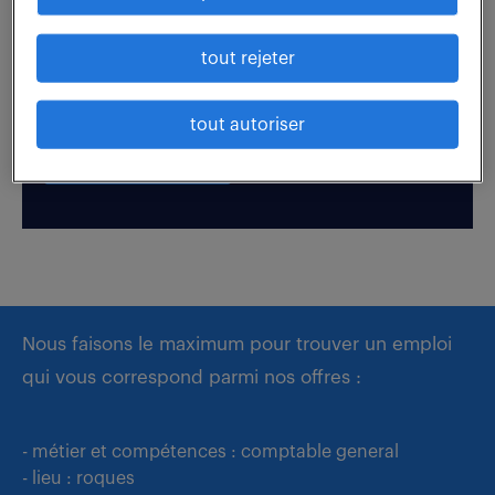
Boostez votre visibilité auprès de nos recruteurs
tout rejeter
en postulant par candidature spontanée.
tout autoriser
déposer mon CV
Nous faisons le maximum pour trouver un emploi
qui vous correspond parmi nos offres :
- métier et compétences : comptable general
- lieu : roques