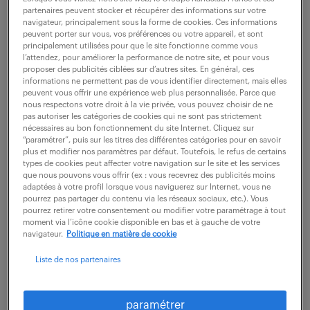
partenaires peuvent stocker et récupérer des informations sur votre
navigateur, principalement sous la forme de cookies. Ces informations
peuvent porter sur vous, vos préférences ou votre appareil, et sont
ne ratez aucune
principalement utilisées pour que le site fonctionne comme vous
l’attendez, pour améliorer la performance de notre site, et pour vous
opportunité.
proposer des publicités ciblées sur d’autres sites. En général, ces
informations ne permettent pas de vous identifier directement, mais elles
peuvent vous offrir une expérience web plus personnalisée. Parce que
nous respectons votre droit à la vie privée, vous pouvez choisir de ne
recevez chaque semaine par mail les offres qui
pas autoriser les catégories de cookies qui ne sont pas strictement
correspondent à votre dernière recherche.
nécessaires au bon fonctionnement du site Internet. Cliquez sur
“paramétrer”, puis sur les titres des différentes catégories pour en savoir
plus et modifier nos paramètres par défaut. Toutefois, le refus de certains
types de cookies peut affecter votre navigation sur le site et les services
créer une alerte
que nous pouvons vous offrir (ex : vous recevrez des publicités moins
adaptées à votre profil lorsque vous naviguerez sur Internet, vous ne
pourrez pas partager du contenu via les réseaux sociaux, etc.). Vous
pourrez retirer votre consentement ou modifier votre paramétrage à tout
moment via l’icône cookie disponible en bas et à gauche de votre
navigateur.
Politique en matière de cookie
Liste de nos partenaires
partagez-nous
votre CV !
paramétrer