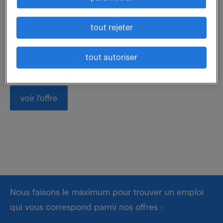
Intégré(e) à l'équipe comptabilité de la Direction
tout rejeter
Administrative et Financière, vous avez pour
principales missions : - Suivi de la comptabilité
tout autoriser
générale : saisie des extraits de comptes,...
voir l'offre
Nous faisons le maximum pour trouver un emploi
qui vous correspond parmi nos offres :