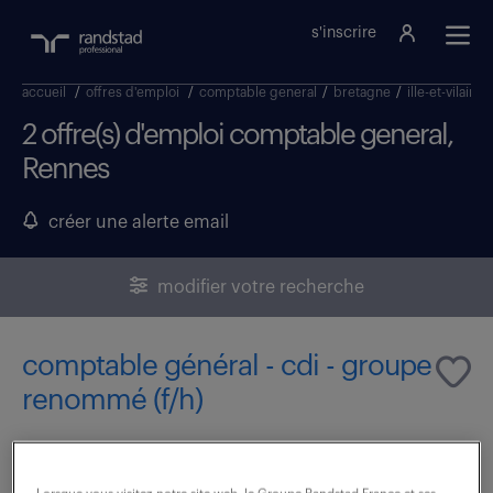
s'inscrire
accueil
/
offres d'emploi
/
comptable general
/
bretagne
/
ille-et-vilaine
2 offre(s) d'emploi comptable general,
Rennes
créer une alerte email
modifier votre recherche
comptable général - cdi - groupe
renommé (f/h)
30 juillet 2026