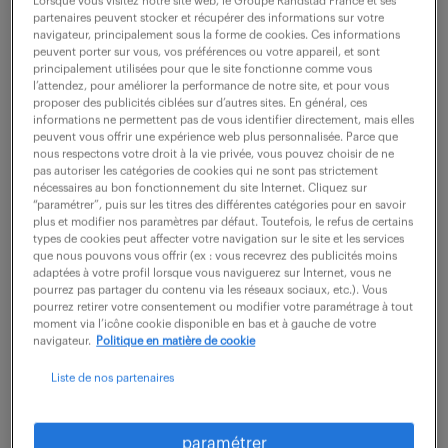
Rennes (35)
CDI
Lorsque vous visitez notre site web, le Groupe Randstad France et ses
partenaires peuvent stocker et récupérer des informations sur votre
30 000 - 38 000 € / an
navigateur, principalement sous la forme de cookies. Ces informations
peuvent porter sur vous, vos préférences ou votre appareil, et sont
principalement utilisées pour que le site fonctionne comme vous
Sous la responsabilité directe de la Responsable
l’attendez, pour améliorer la performance de notre site, et pour vous
Comptable (et du DAF), vous prenez une part active à
proposer des publicités ciblées sur d’autres sites. En général, ces
informations ne permettent pas de vous identifier directement, mais elles
la tenue globale des comptes d'une société du
peuvent vous offrir une expérience web plus personnalisée. Parce que
nous respectons votre droit à la vie privée, vous pouvez choisir de ne
groupe. À cette occasion, vous avez pour...
pas autoriser les catégories de cookies qui ne sont pas strictement
nécessaires au bon fonctionnement du site Internet. Cliquez sur
“paramétrer”, puis sur les titres des différentes catégories pour en savoir
plus et modifier nos paramètres par défaut. Toutefois, le refus de certains
voir l'offre
types de cookies peut affecter votre navigation sur le site et les services
que nous pouvons vous offrir (ex : vous recevrez des publicités moins
adaptées à votre profil lorsque vous naviguerez sur Internet, vous ne
pourrez pas partager du contenu via les réseaux sociaux, etc.). Vous
pourrez retirer votre consentement ou modifier votre paramétrage à tout
comptable général (f/h)
moment via l’icône cookie disponible en bas et à gauche de votre
navigateur.
Politique en matière de cookie
24 juillet 2026
Liste de nos partenaires
Rennes (35)
CDD
12 mois
32 000 - 35 000 € / an
paramétrer