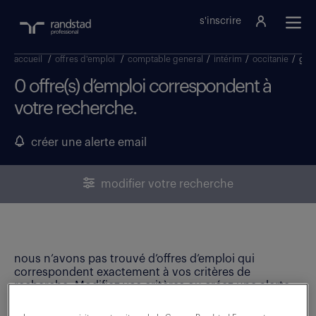
s'inscrire
accueil
/
offres d'emploi
/
comptable general
/
intérim
/
occitanie
/
gar
0 offre(s) d’emploi correspondent à
votre recherche.
créer une alerte email
modifier votre recherche
nous n’avons pas trouvé d’offres d’emploi qui
correspondent exactement à vos critères de
recherche. Modifiez vos critères ou créez une alerte
email pour ne manquer aucune opportunité !