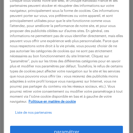
Lorsque vous visitez notre site web, le Groupe Randstad France et ses
partenaires peuvent stocker et récupérer des informations sur votre
navigateur, principalement sous la forme de cookies. Ces informations
ne ratez aucune
peuvent porter sur vous, vos préférences ou votre appareil, et sont
principalement utilisées pour que le site fonctionne comme vous
l’attendez, pour améliorer la performance de notre site, et pour vous
opportunité.
proposer des publicités ciblées sur d’autres sites. En général, ces
informations ne permettent pas de vous identifier directement, mais elles
peuvent vous offrir une expérience web plus personnalisée. Parce que
nous respectons votre droit à la vie privée, vous pouvez choisir de ne
recevez chaque semaine par mail les offres qui
pas autoriser les catégories de cookies qui ne sont pas strictement
correspondent à votre dernière recherche.
nécessaires au bon fonctionnement du site Internet. Cliquez sur
“paramétrer”, puis sur les titres des différentes catégories pour en savoir
plus et modifier nos paramètres par défaut. Toutefois, le refus de certains
types de cookies peut affecter votre navigation sur le site et les services
créer une alerte
que nous pouvons vous offrir (ex : vous recevrez des publicités moins
adaptées à votre profil lorsque vous naviguerez sur Internet, vous ne
pourrez pas partager du contenu via les réseaux sociaux, etc.). Vous
pourrez retirer votre consentement ou modifier votre paramétrage à tout
moment via l’icône cookie disponible en bas et à gauche de votre
navigateur.
Politique en matière de cookie
Liste de nos partenaires
partagez-nous
votre CV !
paramétrer