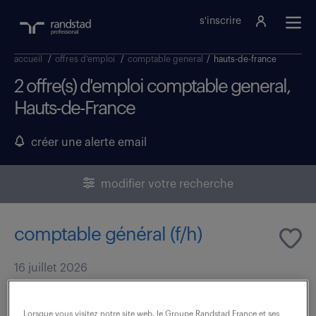
s'inscrire
accueil
/
offres d'emploi
/
comptable general
/
hauts-de-france
2 offre(s) d'emploi comptable general,
Hauts-de-France
créer une alerte email
modifier votre recherche
comptable général (f/h)
16 juillet 2026
Cambrai (59)
CDI
40 000 - 50 000 € / an
Lorsque vous visitez notre site web, le Groupe Randstad France et ses