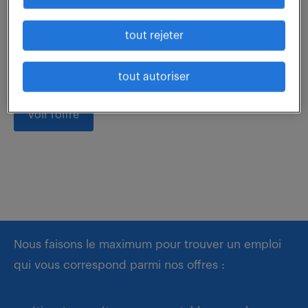
Rattaché(e) à la cellule Révision, vous interviendrez
en tant que référent(e) sur le lien entre les équipes
tout rejeter
Paie et Comptabilité Banque. Ce poste, à dominante
révision, a pour objectif...
tout autoriser
voir l'offre
Nous faisons le maximum pour trouver un emploi
qui vous correspond parmi nos offres :