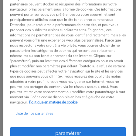
partenaires peuvent stocker et récupérer des informations sur votre
navigateur, principalement sous la forme de cookies. Ces informations
Gestion Multi-Entités & Production : Vous prenez en
peuvent porter sur vous, vos préférences ou votre appareil, et sont
principalement utilisées pour que le site fonctionne comme vous
charge la comptabilité courante et la gestion de
l’attendez, pour améliorer la performance de notre site, et pour vous
proposer des publicités ciblées sur d’autres sites. En général, ces
plusieurs entités juridiques et plusieurs comptes
informations ne permettent pas de vous identifier directement, mais elles
bancaires. Vous assurez la saisie comptable et...
peuvent vous offrir une expérience web plus personnalisée. Parce que
nous respectons votre droit à la vie privée, vous pouvez choisir de ne
pas autoriser les catégories de cookies qui ne sont pas strictement
nécessaires au bon fonctionnement du site Internet. Cliquez sur
voir l'offre
“paramétrer”, puis sur les titres des différentes catégories pour en savoir
plus et modifier nos paramètres par défaut. Toutefois, le refus de certains
types de cookies peut affecter votre navigation sur le site et les services
que nous pouvons vous offrir (ex : vous recevrez des publicités moins
adaptées à votre profil lorsque vous naviguerez sur Internet, vous ne
pourrez pas partager du contenu via les réseaux sociaux, etc.). Vous
comptable général (f/h)
pourrez retirer votre consentement ou modifier votre paramétrage à tout
moment via l’icône cookie disponible en bas et à gauche de votre
navigateur.
Politique en matière de cookie
23 février 2026
Liste de nos partenaires
Lezennes (59)
intérim
18 mois
27 000 - 35 000 € / an
paramétrer