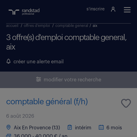
s'inscrire
accueil
/
offres d'emploi
/
comptable general
/
aix
3 offre(s) d'emploi comptable general,
aix
créer une alerte email
modifier votre recherche
comptable général (f/h)
6 août 2026
Aix En Provence (13)
intérim
6 mois
36 000 - 40 000 € / an