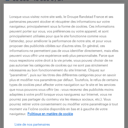
À propos du poste Au sein d'une équipe comptable à
Lorsque vous visitez notre site web, le Groupe Randstad France et ses
taille humaine (4 personnes) et rattaché(e)
partenaires peuvent stocker et récupérer des informations sur votre
navigateur, principalement sous la forme de cookies. Ces informations
directement au Responsable Administratif et
peuvent porter sur vous, vos préférences ou votre appareil, et sont
principalement utilisées pour que le site fonctionne comme vous
Financier (RAF), vous prendrez en charge la gestion...
l’attendez, pour améliorer la performance de notre site, et pour vous
proposer des publicités ciblées sur d’autres sites. En général, ces
informations ne permettent pas de vous identifier directement, mais elles
peuvent vous offrir une expérience web plus personnalisée. Parce que
voir l'offre
nous respectons votre droit à la vie privée, vous pouvez choisir de ne
pas autoriser les catégories de cookies qui ne sont pas strictement
nécessaires au bon fonctionnement du site Internet. Cliquez sur
“paramétrer”, puis sur les titres des différentes catégories pour en savoir
plus et modifier nos paramètres par défaut. Toutefois, le refus de certains
comptable général (f/h)
types de cookies peut affecter votre navigation sur le site et les services
que nous pouvons vous offrir (ex : vous recevrez des publicités moins
adaptées à votre profil lorsque vous naviguerez sur Internet, vous ne
30 juillet 2026
pourrez pas partager du contenu via les réseaux sociaux, etc.). Vous
pourrez retirer votre consentement ou modifier votre paramétrage à tout
moment via l’icône cookie disponible en bas et à gauche de votre
Aix En Provence (13)
intérim
3 mois
navigateur.
Politique en matière de cookie
36 000 - 38 000 € / an
Liste de nos partenaires