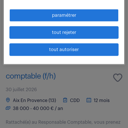
Rattaché(e) au Responsable Comptable, vous prenez
en charge la gestion comptable et fiscale en toute
paramétrer
autonomie d'un portefeuille d'une vingtaine de SCI
ainsi que le suivi d'entités du...
tout rejeter
voir l'offre
tout autoriser
comptable (f/h)
30 juillet 2026
Aix En Provence (13)
CDD
12 mois
38 000 - 40 000 € / an
Rattaché(e) au Responsable Comptable, vous prenez