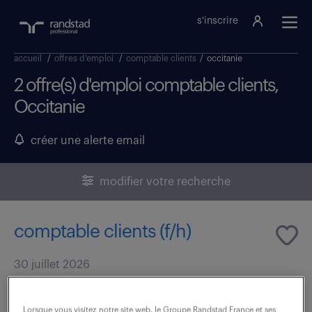
s'inscrire
accueil
/
offres d'emploi
/
comptable clients
/
occitanie
2 offre(s) d'emploi comptable clients,
Occitanie
créer une alerte email
modifier votre recherche
comptable clients (f/h)
30 juillet 2026
Toulouse (31)
intérim
92 jour(s)
29 000 - 30 000 € / an
Lorsque vous visitez notre site web, le Groupe Randstad France et ses