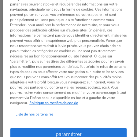
partenaires peuvent stocker et récupérer des informations sur votre
navigateur, principalement sous la forme de cookies. Ces informations
Ce qui vous attend : Localisation : Toulouse
peuvent porter sur vous, vos préférences ou votre appareil, et sont
principalement utilisées pour que le site fonctionne comme vous
Rémunération : ~ 30 K€ brut annuel (selon profil et
l’attendez, pour améliorer la performance de notre site, et pour vous
proposer des publicités ciblées sur d’autres sites. En général, ces
expérience) Période : Octobre à Décembre Au sein
informations ne permettent pas de vous identifier directement, mais elles
d'un environnement de travail structuré...
peuvent vous offrir une expérience web plus personnalisée. Parce que
nous respectons votre droit à la vie privée, vous pouvez choisir de ne
pas autoriser les catégories de cookies qui ne sont pas strictement
nécessaires au bon fonctionnement du site Internet. Cliquez sur
voir l'offre
“paramétrer”, puis sur les titres des différentes catégories pour en savoir
plus et modifier nos paramètres par défaut. Toutefois, le refus de certains
types de cookies peut affecter votre navigation sur le site et les services
que nous pouvons vous offrir (ex : vous recevrez des publicités moins
adaptées à votre profil lorsque vous naviguerez sur Internet, vous ne
pourrez pas partager du contenu via les réseaux sociaux, etc.). Vous
comptable clients (f/h)
pourrez retirer votre consentement ou modifier votre paramétrage à tout
moment via l’icône cookie disponible en bas et à gauche de votre
navigateur.
Politique en matière de cookie
27 juillet 2026
Liste de nos partenaires
Toulouse (31)
CDI
32 000 - 36 000 € / an
paramétrer