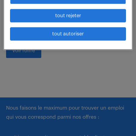
Rattaché au Responsable de la Comptabilité Tiers ,
vous occupez un rôle clé dans la gestion du poste
tout rejeter
clients. Vous assurez l'intégralité du cycle de
facturation et de recouvrement pour un...
tout autoriser
voir l'offre
Nous faisons le maximum pour trouver un emploi
qui vous correspond parmi nos offres :