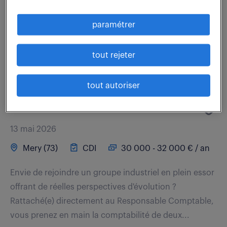
comptable polyvalent. Vos missions principales
s'articulent autour de la gestion des...
paramétrer
voir l'offre
tout rejeter
tout autoriser
comptable (f/h)
13 mai 2026
Mery (73)
CDI
30 000 - 32 000 € / an
Envie de rejoindre un groupe industriel en plein essor
offrant de réelles perspectives d'évolution ?
Rattaché(e) directement au Responsable Comptable,
vous prenez en main la comptabilité de deux...