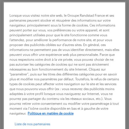
Au sein d'un groupe en plein développement, vous
occupez un poste polyvalent et stratégique à la
Lorsque vous visitez notre site web, le Groupe Randstad France et ses
jonction entre l'administration des ventes et la
partenaires peuvent stocker et récupérer des informations sur votre
navigateur, principalement sous la forme de cookies. Ces informations
comptabilité. Rattaché(e) au Responsable...
peuvent porter sur vous, vos préférences ou votre appareil, et sont
principalement utilisées pour que le site fonctionne comme vous
l’attendez, pour améliorer la performance de notre site, et pour vous
proposer des publicités ciblées sur d’autres sites. En général, ces
voir l'offre
informations ne permettent pas de vous identifier directement, mais elles
peuvent vous offrir une expérience web plus personnalisée. Parce que
nous respectons votre droit à la vie privée, vous pouvez choisir de ne
pas autoriser les catégories de cookies qui ne sont pas strictement
nécessaires au bon fonctionnement du site Internet. Cliquez sur
“paramétrer”, puis sur les titres des différentes catégories pour en savoir
comptable (f/h)
plus et modifier nos paramètres par défaut. Toutefois, le refus de certains
types de cookies peut affecter votre navigation sur le site et les services
que nous pouvons vous offrir (ex : vous recevrez des publicités moins
28 juillet 2026
adaptées à votre profil lorsque vous naviguerez sur Internet, vous ne
pourrez pas partager du contenu via les réseaux sociaux, etc.). Vous
Mery (73)
CDI
32 000 - 35 000 € / an
pourrez retirer votre consentement ou modifier votre paramétrage à tout
moment via l’icône cookie disponible en bas et à gauche de votre
navigateur.
Politique en matière de cookie
Sous la responsabilité de la Directrice Administrative
et Financière, vous prenez en charge un périmètre
Liste de nos partenaires