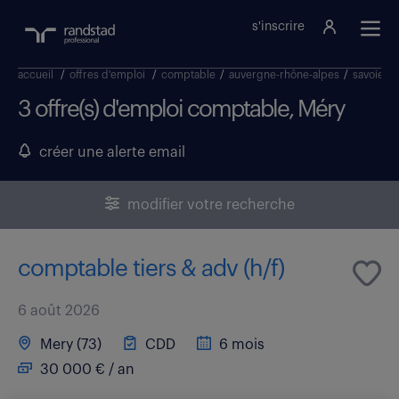
s'inscrire
accueil
/
offres d'emploi
/
comptable
/
auvergne-rhône-alpes
/
savoie
/
3 offre(s) d'emploi comptable, Méry
créer une alerte email
modifier votre recherche
comptable tiers & adv (h/f)
6 août 2026
Mery (73)
CDD
6 mois
30 000 € / an