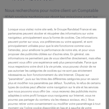
Nous recherchons pour notre client un Comptable
(F/H) anglais techniques dont les missions sont les
suivantes : Notre client recherche un professionnel
Lorsque vous visitez notre site web, le Groupe Randstad France et ses
aguerri pour gérer les opérations comptables...
partenaires peuvent stocker et récupérer des informations sur votre
navigateur, principalement sous la forme de cookies. Ces informations
peuvent porter sur vous, vos préférences ou votre appareil, et sont
principalement utilisées pour que le site fonctionne comme vous
voir l'offre
l’attendez, pour améliorer la performance de notre site, et pour vous
proposer des publicités ciblées sur d’autres sites. En général, ces
informations ne permettent pas de vous identifier directement, mais elles
peuvent vous offrir une expérience web plus personnalisée. Parce que
nous respectons votre droit à la vie privée, vous pouvez choisir de ne
comptable fournisseurs (f/h)
pas autoriser les catégories de cookies qui ne sont pas strictement
nécessaires au bon fonctionnement du site Internet. Cliquez sur
“paramétrer”, puis sur les titres des différentes catégories pour en savoir
30 juillet 2026
plus et modifier nos paramètres par défaut. Toutefois, le refus de certains
types de cookies peut affecter votre navigation sur le site et les services
que nous pouvons vous offrir (ex : vous recevrez des publicités moins
Metz (57)
intérim
2 mois
adaptées à votre profil lorsque vous naviguerez sur Internet, vous ne
16 - 18 € / heure
pourrez pas partager du contenu via les réseaux sociaux, etc.). Vous
pourrez retirer votre consentement ou modifier votre paramétrage à tout
moment via l’icône cookie disponible en bas et à gauche de votre