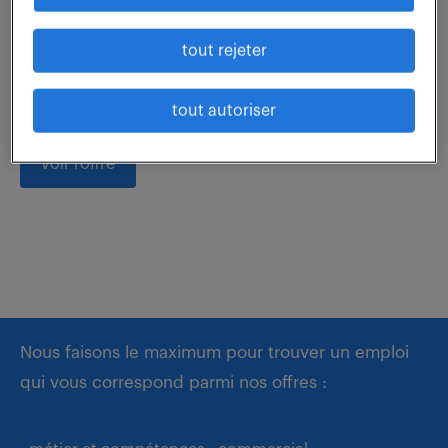
Quelle contribution apporterez-vous en tant que
Gestionnaire middle office (F/H) à cette équipe
tout rejeter
dynamique ? Au sein de notre client DIAC Location,
vous assurerez la gestion administrative et...
tout autoriser
voir l'offre
Nous faisons le maximum pour trouver un emploi
qui vous correspond parmi nos offres :