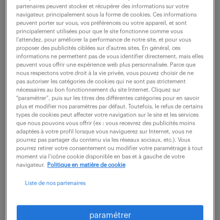
Comment une carrière de Chargé d'appui
partenaires peuvent stocker et récupérer des informations sur votre
navigateur, principalement sous la forme de cookies. Ces informations
commercial (F/H) pourrait-elle enrichir votre
peuvent porter sur vous, vos préférences ou votre appareil, et sont
principalement utilisées pour que le site fonctionne comme vous
développement professionnel ? Au sein de notre
l’attendez, pour améliorer la performance de notre site, et pour vous
équipe dédiée, vous développerez des relations
proposer des publicités ciblées sur d’autres sites. En général, ces
informations ne permettent pas de vous identifier directement, mais elles
clients en...
peuvent vous offrir une expérience web plus personnalisée. Parce que
nous respectons votre droit à la vie privée, vous pouvez choisir de ne
pas autoriser les catégories de cookies qui ne sont pas strictement
nécessaires au bon fonctionnement du site Internet. Cliquez sur
voir l'offre
“paramétrer”, puis sur les titres des différentes catégories pour en savoir
plus et modifier nos paramètres par défaut. Toutefois, le refus de certains
types de cookies peut affecter votre navigation sur le site et les services
que nous pouvons vous offrir (ex : vous recevrez des publicités moins
adaptées à votre profil lorsque vous naviguerez sur Internet, vous ne
pourrez pas partager du contenu via les réseaux sociaux, etc.). Vous
conseiller(e) commercial(e) h/f
pourrez retirer votre consentement ou modifier votre paramétrage à tout
moment via l’icône cookie disponible en bas et à gauche de votre
navigateur.
Politique en matière de cookie
9 février 2026
Liste de nos partenaires
Noisy Le Grand (93)
intérim
3 mois
26 000 - 30 000 € / an
paramétrer