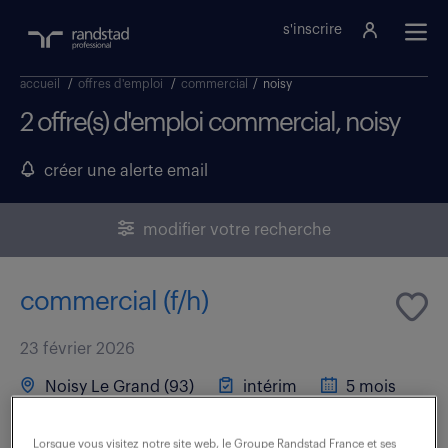
s'inscrire
accueil
/
offres d'emploi
/
commercial
/
noisy
2 offre(s) d'emploi commercial, noisy
créer une alerte email
modifier votre recherche
commercial (f/h)
23 février 2026
Noisy Le Grand (93)
intérim
5 mois
31 800 - 32 000 € / an
Lorsque vous visitez notre site web, le Groupe Randstad France et ses