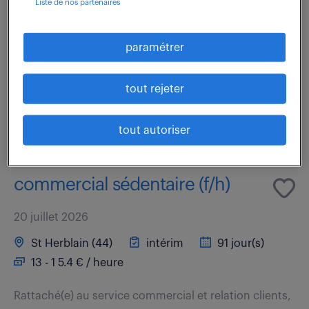
Liste de nos partenaires
Responsabilités : Préparation des matériels
informatiques en atelier. Installation et configuration
paramétrer
des applications spécifiques selon les besoins clients.
Vérification et intégration / saisie...
tout rejeter
voir l'offre
tout autoriser
commercial sédentaire (f/h)
20 juillet 2026
St Herblain (44)
intérim
91 jour(s)
13 - 1 5.4 € / heure
Rattaché(e) au service commercial et relation clients,