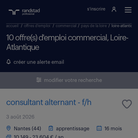
s'inscrire
accueil
/
offres d'emploi
/
commercial
/
pays de la loire
/
loire-atlantique
10 offre(s) d'emploi commercial, Loire-
Atlantique
créer une alerte email
modifier votre recherche
consultant alternant - f/h
3 août 2026
Nantes (44)
apprentissage
16 mois
10 149 - 23 604 € / an