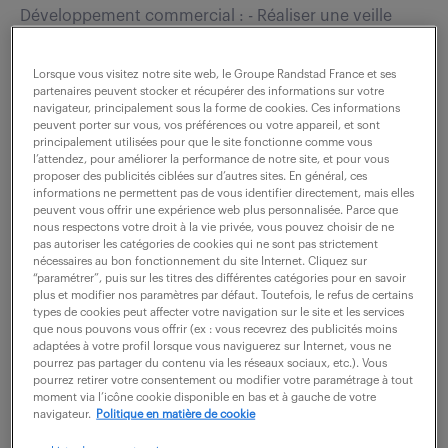
Développement commercial : - Réaliser une veille
commerciale et mener des actions de prospection
avec l'appui de votre tuteur. - Identifier les
Lorsque vous visitez notre site web, le Groupe Randstad France et ses
partenaires peuvent stocker et récupérer des informations sur votre
interlocuteurs clés, analyser les besoins et...
navigateur, principalement sous la forme de cookies. Ces informations
peuvent porter sur vous, vos préférences ou votre appareil, et sont
principalement utilisées pour que le site fonctionne comme vous
l’attendez, pour améliorer la performance de notre site, et pour vous
voir l'offre
proposer des publicités ciblées sur d’autres sites. En général, ces
informations ne permettent pas de vous identifier directement, mais elles
peuvent vous offrir une expérience web plus personnalisée. Parce que
nous respectons votre droit à la vie privée, vous pouvez choisir de ne
pas autoriser les catégories de cookies qui ne sont pas strictement
nécessaires au bon fonctionnement du site Internet. Cliquez sur
technicien informatique itinérant
“paramétrer”, puis sur les titres des différentes catégories pour en savoir
(f/h)
plus et modifier nos paramètres par défaut. Toutefois, le refus de certains
types de cookies peut affecter votre navigation sur le site et les services
que nous pouvons vous offrir (ex : vous recevrez des publicités moins
28 juillet 2026
adaptées à votre profil lorsque vous naviguerez sur Internet, vous ne
pourrez pas partager du contenu via les réseaux sociaux, etc.). Vous
pourrez retirer votre consentement ou modifier votre paramétrage à tout
Nantes (44)
CDI
moment via l’icône cookie disponible en bas et à gauche de votre
25 000 - 28 000 € / an
navigateur.
Politique en matière de cookie