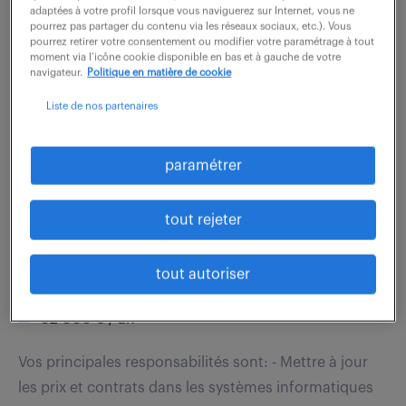
vous jouez un rôle clé dans le développement des
adaptées à votre profil lorsque vous naviguerez sur Internet, vous ne
pourrez pas partager du contenu via les réseaux sociaux, etc.). Vous
parts de marché et la fidélisation de la clientèle. Dans
pourrez retirer votre consentement ou modifier votre paramétrage à tout
moment via l’icône cookie disponible en bas et à gauche de votre
le cadre de vos fonctions, vous...
navigateur.
Politique en matière de cookie
Liste de nos partenaires
voir l'offre
paramétrer
correspondant marché (f/h)
tout rejeter
27 mai 2026
tout autoriser
Grenoble (38)
intérim
5 mois
32 000 € / an
Vos principales responsabilités sont: - Mettre à jour
les prix et contrats dans les systèmes informatiques