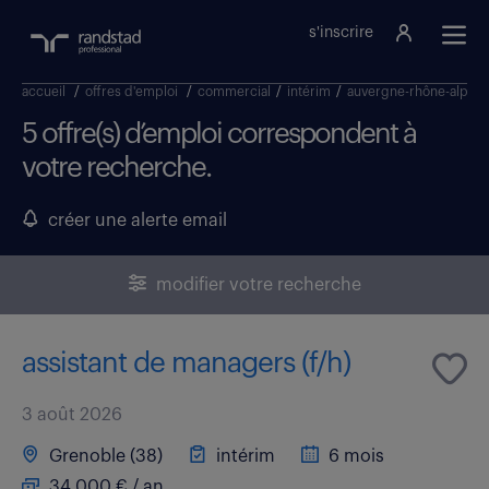
s'inscrire
accueil
/
offres d'emploi
/
commercial
/
intérim
/
auvergne-rhône-alpes
5 offre(s) d’emploi correspondent à
votre recherche.
créer une alerte email
modifier votre recherche
assistant de managers (f/h)
3 août 2026
Grenoble (38)
intérim
6 mois
34 000 € / an