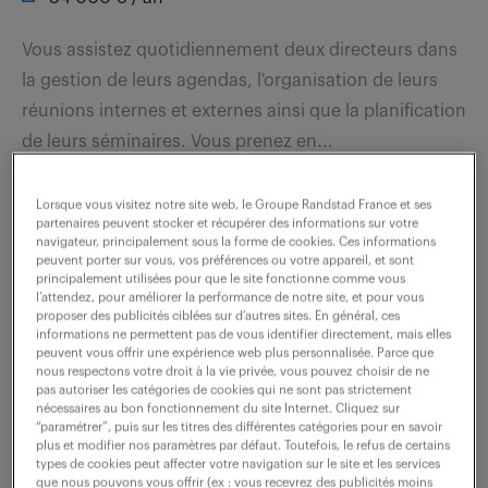
Vous assistez quotidiennement deux directeurs dans
la gestion de leurs agendas, l'organisation de leurs
réunions internes et externes ainsi que la planification
de leurs séminaires. Vous prenez en...
Lorsque vous visitez notre site web, le Groupe Randstad France et ses
voir l'offre
partenaires peuvent stocker et récupérer des informations sur votre
navigateur, principalement sous la forme de cookies. Ces informations
peuvent porter sur vous, vos préférences ou votre appareil, et sont
principalement utilisées pour que le site fonctionne comme vous
l’attendez, pour améliorer la performance de notre site, et pour vous
proposer des publicités ciblées sur d’autres sites. En général, ces
ingénieur commercial (f/h)
informations ne permettent pas de vous identifier directement, mais elles
peuvent vous offrir une expérience web plus personnalisée. Parce que
nous respectons votre droit à la vie privée, vous pouvez choisir de ne
23 juillet 2026
pas autoriser les catégories de cookies qui ne sont pas strictement
nécessaires au bon fonctionnement du site Internet. Cliquez sur
Echirolles (38)
intérim
5 mois
“paramétrer”, puis sur les titres des différentes catégories pour en savoir
plus et modifier nos paramètres par défaut. Toutefois, le refus de certains
types de cookies peut affecter votre navigation sur le site et les services
Rattaché à la Responsable Commercial et Marketing,
que nous pouvons vous offrir (ex : vous recevrez des publicités moins