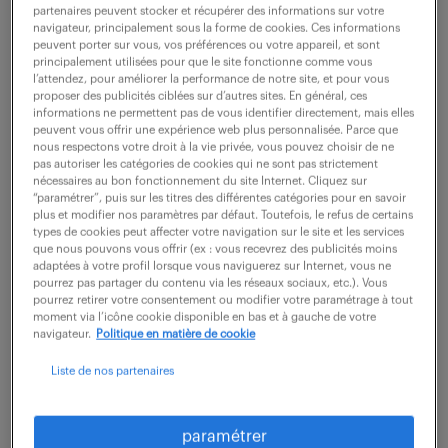
partenaires peuvent stocker et récupérer des informations sur votre
navigateur, principalement sous la forme de cookies. Ces informations
peuvent porter sur vous, vos préférences ou votre appareil, et sont
ne ratez aucune
principalement utilisées pour que le site fonctionne comme vous
l’attendez, pour améliorer la performance de notre site, et pour vous
opportunité.
proposer des publicités ciblées sur d’autres sites. En général, ces
informations ne permettent pas de vous identifier directement, mais elles
peuvent vous offrir une expérience web plus personnalisée. Parce que
nous respectons votre droit à la vie privée, vous pouvez choisir de ne
recevez chaque semaine par mail les offres qui
pas autoriser les catégories de cookies qui ne sont pas strictement
correspondent à votre dernière recherche.
nécessaires au bon fonctionnement du site Internet. Cliquez sur
“paramétrer”, puis sur les titres des différentes catégories pour en savoir
plus et modifier nos paramètres par défaut. Toutefois, le refus de certains
types de cookies peut affecter votre navigation sur le site et les services
créer une alerte
que nous pouvons vous offrir (ex : vous recevrez des publicités moins
adaptées à votre profil lorsque vous naviguerez sur Internet, vous ne
pourrez pas partager du contenu via les réseaux sociaux, etc.). Vous
pourrez retirer votre consentement ou modifier votre paramétrage à tout
moment via l’icône cookie disponible en bas et à gauche de votre
navigateur.
Politique en matière de cookie
Liste de nos partenaires
partagez-nous
paramétrer
votre CV !