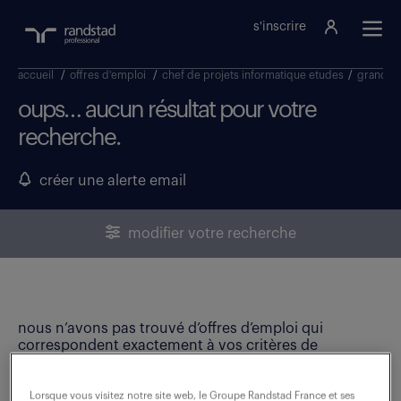
s'inscrire
accueil
/
offres d'emploi
/
chef de projets informatique etudes
/
grand es
oups… aucun résultat pour votre
recherche.
créer une alerte email
modifier votre recherche
nous n’avons pas trouvé d’offres d’emploi qui
correspondent exactement à vos critères de
recherche. Modifiez vos critères ou créez une alerte
email pour ne manquer aucune opportunité !
Lorsque vous visitez notre site web, le Groupe Randstad France et ses