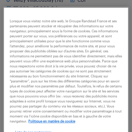
Velizy Villacoublay (78)
CDI
75 000 - 85 000 € / an
Lorsque vous visitez notre site web, le Groupe Randstad France et ses
En tant que Spécialiste SAP Engineering to Configure,
partenaires peuvent stocker et récupérer des informations sur votre
vous n'êtes pas un simple exécutant : vous êtes le
navigateur, principalement sous la forme de cookies. Ces informations
peuvent porter sur vous, vos préférences ou votre appareil, et sont
leader qui définit les processus cibles et assure
principalement utilisées pour que le site fonctionne comme vous
l’attendez, pour améliorer la performance de notre site, et pour vous
l'intégration de bout en bout...
proposer des publicités ciblées sur d’autres sites. En général, ces
informations ne permettent pas de vous identifier directement, mais elles
peuvent vous offrir une expérience web plus personnalisée. Parce que
nous respectons votre droit à la vie privée, vous pouvez choisir de ne
voir l'offre
pas autoriser les catégories de cookies qui ne sont pas strictement
nécessaires au bon fonctionnement du site Internet. Cliquez sur
“paramétrer”, puis sur les titres des différentes catégories pour en savoir
plus et modifier nos paramètres par défaut. Toutefois, le refus de certains
types de cookies peut affecter votre navigation sur le site et les services
chef de projet erp dynamics 365
que nous pouvons vous offrir (ex : vous recevrez des publicités moins
adaptées à votre profil lorsque vous naviguerez sur Internet, vous ne
international (f/h)
pourrez pas partager du contenu via les réseaux sociaux, etc.). Vous
pourrez retirer votre consentement ou modifier votre paramétrage à tout
moment via l’icône cookie disponible en bas et à gauche de votre
9 juillet 2026
navigateur.
Politique en matière de cookie
Bievres (91)
CDI