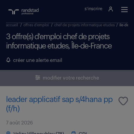
s'inscrire
accueil
/
offres d'emploi
/
chef de projets informatique etudes
/
ile-de-f
3 offre(s) d'emploi chef de projets
informatique etudes, Île-de-France
créer une alerte email
modifier votre recherche
leader applicatif sap s/4hana pp
(f/h)
7 août 2026