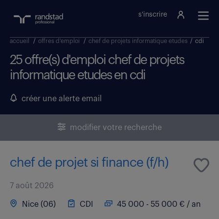
s'inscrire
accueil
/
offres d'emploi
/
chef de projets informatique etudes
/
cdi
25 offre(s) d'emploi chef de projets
informatique etudes en cdi
créer une alerte email
modifier votre recherche
chef de projet si finance (f/h)
7 août 2026
Nice (06)
CDI
45 000 - 55 000 € / an