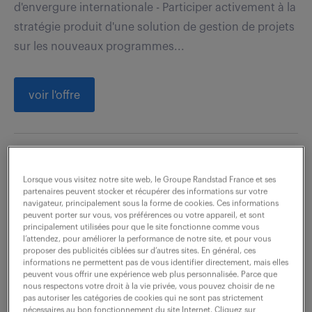
d'envergure internationale - Participer activement à la
stratégie produit d'une solution de gestion de projets
sur les nouveaux programmes...
voir l'offre
chef de projet bi (f/h)
Lorsque vous visitez notre site web, le Groupe Randstad France et ses
partenaires peuvent stocker et récupérer des informations sur votre
6 août 2026
navigateur, principalement sous la forme de cookies. Ces informations
peuvent porter sur vous, vos préférences ou votre appareil, et sont
Toulouse (31)
CDI
principalement utilisées pour que le site fonctionne comme vous
l’attendez, pour améliorer la performance de notre site, et pour vous
48 000 - 52 000 € / an
proposer des publicités ciblées sur d’autres sites. En général, ces
informations ne permettent pas de vous identifier directement, mais elles
peuvent vous offrir une expérience web plus personnalisée. Parce que
Intégré(e) au sein du Service Informatique, vous
nous respectons votre droit à la vie privée, vous pouvez choisir de ne
aurez pour mission, les tâches suivantes : Projets
pas autoriser les catégories de cookies qui ne sont pas strictement
nécessaires au bon fonctionnement du site Internet. Cliquez sur