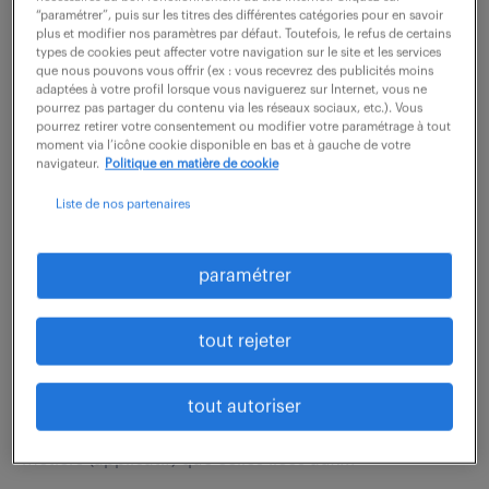
communs : - Collaborer sur les projets informatiques
“paramétrer”, puis sur les titres des différentes catégories pour en savoir
(SAP, kiosques et autres outils), -...
plus et modifier nos paramètres par défaut. Toutefois, le refus de certains
types de cookies peut affecter votre navigation sur le site et les services
que nous pouvons vous offrir (ex : vous recevrez des publicités moins
adaptées à votre profil lorsque vous naviguerez sur Internet, vous ne
pourrez pas partager du contenu via les réseaux sociaux, etc.). Vous
voir l'offre
pourrez retirer votre consentement ou modifier votre paramétrage à tout
moment via l’icône cookie disponible en bas et à gauche de votre
navigateur.
Politique en matière de cookie
Liste de nos partenaires
chef de projets informatique (f/h)
6 août 2026
paramétrer
Nimes (30)
CDI
45 000 - 55 000 € / an
tout rejeter
Le poste a une dimension transverse au sein de la
DSI. Vous devez être capable de comprendre aussi
tout autoriser
bien les problématiques liées aux logiciels/outils
métiers (applicatif) que celles liées aux...