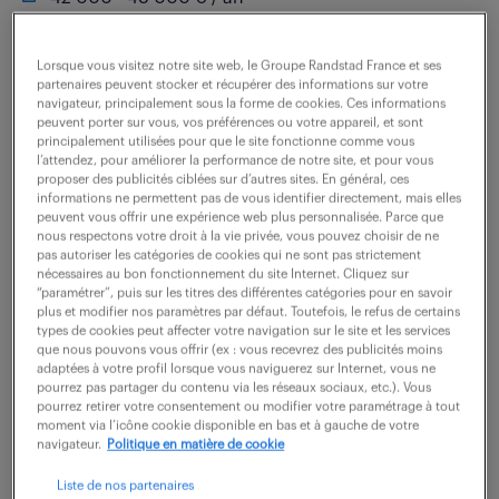
Rattaché à la direction, vous pilotez l'intégralité du
Lorsque vous visitez notre site web, le Groupe Randstad France et ses
cycle de vie de votre gamme de produits et guidez les
partenaires peuvent stocker et récupérer des informations sur votre
navigateur, principalement sous la forme de cookies. Ces informations
choix stratégiques de l'entreprise. Dans le cadre de
peuvent porter sur vous, vos préférences ou votre appareil, et sont
principalement utilisées pour que le site fonctionne comme vous
vos missions de veille, vous...
l’attendez, pour améliorer la performance de notre site, et pour vous
proposer des publicités ciblées sur d’autres sites. En général, ces
informations ne permettent pas de vous identifier directement, mais elles
peuvent vous offrir une expérience web plus personnalisée. Parce que
voir l'offre
nous respectons votre droit à la vie privée, vous pouvez choisir de ne
pas autoriser les catégories de cookies qui ne sont pas strictement
nécessaires au bon fonctionnement du site Internet. Cliquez sur
“paramétrer”, puis sur les titres des différentes catégories pour en savoir
plus et modifier nos paramètres par défaut. Toutefois, le refus de certains
chef de produit (f/h)
types de cookies peut affecter votre navigation sur le site et les services
que nous pouvons vous offrir (ex : vous recevrez des publicités moins
adaptées à votre profil lorsque vous naviguerez sur Internet, vous ne
28 juillet 2026
pourrez pas partager du contenu via les réseaux sociaux, etc.). Vous
pourrez retirer votre consentement ou modifier votre paramétrage à tout
moment via l’icône cookie disponible en bas et à gauche de votre
St Priest (69)
intérim
18 mois
navigateur.
Politique en matière de cookie
36 000 € / an
Liste de nos partenaires