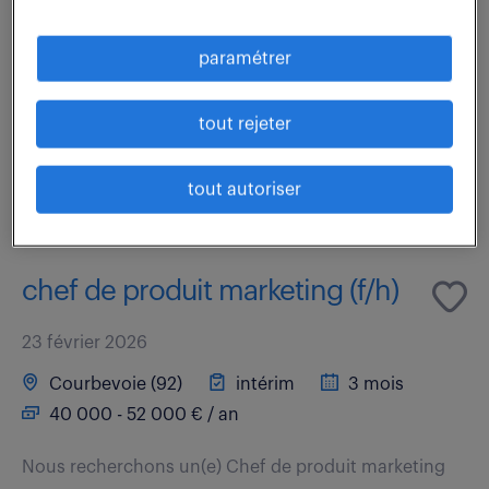
En tant qu'architecte de la stratégie produit des Gaz
Conditionnés pour le marché de l'Électronique en
paramétrer
Europe, vous serez le pivot entre la stratégie
mondiale, les besoins des filiales...
tout rejeter
voir l'offre
tout autoriser
chef de produit marketing (f/h)
23 février 2026
Courbevoie (92)
intérim
3 mois
40 000 - 52 000 € / an
Nous recherchons un(e) Chef de produit marketing