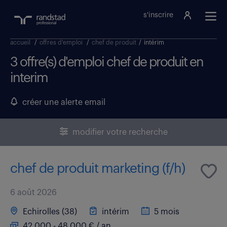
s'inscrire
accueil
/
offres d'emploi
/
chef de produit
/
intérim
3 offre(s) d'emploi chef de produit en
interim
créer une alerte email
modifier votre recherche
chef de produit marketing (f/h)
6 août 2026
Echirolles (38)
intérim
5 mois
42 000 - 48 000 € / an