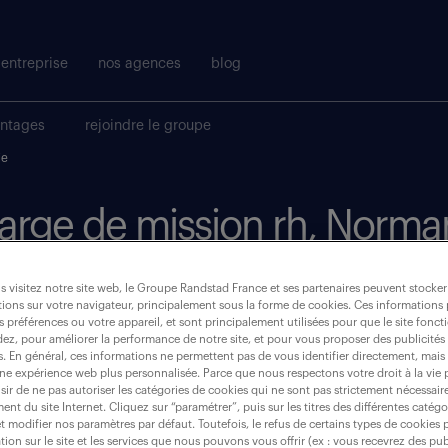
entreprise
nos agences
blog
antages
rejoindre le groupe
ie
charge de mission rh, Norma
 visitez notre site web, le Groupe Randstad France et ses partenaires peuvent stocker
où ?
ions sur votre navigateur, principalement sous la forme de cookies. Ces informations
s préférences ou votre appareil, et sont principalement utilisées pour que le site fo
dez, pour améliorer la performance de notre site, et pour vous proposer des publicités 
intérim
(1)
es. En général, ces informations ne permettent pas de vous identifier directement, mais
une expérience web plus personnalisée. Parce que nous respectons votre droit à la vie 
ir de ne pas autoriser les catégories de cookies qui ne sont pas strictement nécessair
normandie
nt du site Internet. Cliquez sur “paramétrer”, puis sur les titres des différentes catég
et modifier nos paramètres par défaut. Toutefois, le refus de certains types de cookies 
tion sur le site et les services que nous pouvons vous offrir (ex : vous recevrez des pu