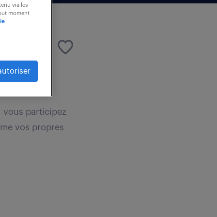
enu via les
 tout moment
ie
autoriser
 vous participez
nome vos propres