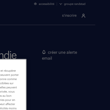
accessibilité
groupe randstad
s'inscrire
ndie
créer une alerte
email
 et récupérer
 peuvent porter
nctionne comme
ciblées sur
 elles peuvent
privée, vous
es au bon
ories pour en
peut affecter
blicités moins