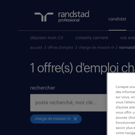
candidat
déposer mon CV
conseils carriere
vos av
accueil
/
offres d'emploi
/
charge de mission rh
/
normand
1 offre(s) d'emploi 
Lorsque vous
rechercher
des informat
sur vous, vo
vous l’atten
d’autres sit
vous offrir 
pouvez chois
charge de mission rh
fonctionneme
savoir plus 
votre naviga