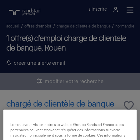
s'inscrire
accueil
/
offres d'emploi
/
charge de clientele de banque
/
normandie
/
1 offre(s) d'emploi charge de clientele
de banque, Rouen
créer une alerte email
modifier votre recherche
chargé de clientèle de banque
(f/h)
Lorsque vous visitez notre site web, le Groupe Randstad France et ses
6 août 2026
partenaires peuvent stocker et récupérer des informations sur votre
navigateur, principalement sous la forme de cookies. Ces informations