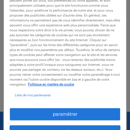
Rouen (76)
intérim
4 mois
peuvent porter sur vous, vos préférences ou votre appareil, et sont
principalement utilisées pour que le site fonctionne comme vous
27 000 - 29 000 € / an
l’attendez, pour améliorer la performance de notre site, et pour vous
proposer des publicités ciblées sur d’autres sites. En général, ces
informations ne permettent pas de vous identifier directement, mais elles
Quel défi stimulant représente le poste de Chargé de
peuvent vous offrir une expérience web plus personnalisée. Parce que
clientèle de banque (F/H) pour vous ? Vous serez
nous respectons votre droit à la vie privée, vous pouvez choisir de ne
pas autoriser les catégories de cookies qui ne sont pas strictement
responsable de l'accompagnement des clients dans
nécessaires au bon fonctionnement du site Internet. Cliquez sur
“paramétrer”, puis sur les titres des différentes catégories pour en savoir
un environnement bancaire, en assurant un...
plus et modifier nos paramètres par défaut. Toutefois, le refus de certains
types de cookies peut affecter votre navigation sur le site et les services
que nous pouvons vous offrir (ex : vous recevrez des publicités moins
adaptées à votre profil lorsque vous naviguerez sur Internet, vous ne
voir l'offre
pourrez pas partager du contenu via les réseaux sociaux, etc.). Vous
pourrez retirer votre consentement ou modifier votre paramétrage à tout
moment via l’icône cookie disponible en bas et à gauche de votre
navigateur.
Politique en matière de cookie
Liste de nos partenaires
paramétrer
Nous faisons le maximum pour trouver un emploi