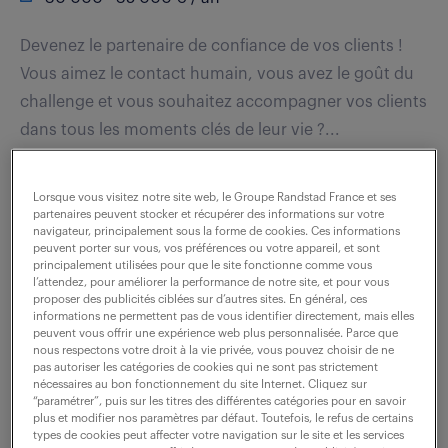
Devenez le partenaire de confiance de vos clients !
Vous aimez le contact humain, vous avez le goût du
challenge et vous souhaitez accompagner vos clients
dans tous les moments clés de leur vie ?...
Lorsque vous visitez notre site web, le Groupe Randstad France et ses
voir l'offre
partenaires peuvent stocker et récupérer des informations sur votre
navigateur, principalement sous la forme de cookies. Ces informations
peuvent porter sur vous, vos préférences ou votre appareil, et sont
principalement utilisées pour que le site fonctionne comme vous
l’attendez, pour améliorer la performance de notre site, et pour vous
chargé de clientèle de banque
proposer des publicités ciblées sur d’autres sites. En général, ces
informations ne permettent pas de vous identifier directement, mais elles
(f/h)
peuvent vous offrir une expérience web plus personnalisée. Parce que
nous respectons votre droit à la vie privée, vous pouvez choisir de ne
pas autoriser les catégories de cookies qui ne sont pas strictement
24 juillet 2026
nécessaires au bon fonctionnement du site Internet. Cliquez sur
“paramétrer”, puis sur les titres des différentes catégories pour en savoir
Laxou (54)
CDI
29 578 € / an
plus et modifier nos paramètres par défaut. Toutefois, le refus de certains
types de cookies peut affecter votre navigation sur le site et les services