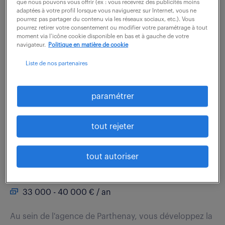
que nous pouvons vous offrir (ex : vous recevrez des publicités moins
Comment imagineriez-vous enrichir l'expérience
adaptées à votre profil lorsque vous naviguerez sur Internet, vous ne
pourrez pas partager du contenu via les réseaux sociaux, etc.). Vous
client en tant que Chargé(e) de clientèle de banque ?
pourrez retirer votre consentement ou modifier votre paramétrage à tout
Rejoignez une équipe dynamique pour engager des
moment via l’icône cookie disponible en bas et à gauche de votre
navigateur.
Politique en matière de cookie
échanges personnalisés avec nos clients et...
Liste de nos partenaires
voir l'offre
paramétrer
tout rejeter
chargé de clientèle (f/h)
tout autoriser
16 mars 2026
Parthenay (79)
CDI
33 000 - 40 000 € / an
Au sein de l'agence de Parthenay, vous développez la