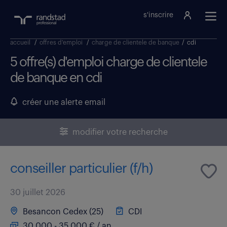
s'inscrire
accueil
/
offres d'emploi
/
charge de clientele de banque
/
cdi
5 offre(s) d'emploi charge de clientele
de banque en cdi
créer une alerte email
modifier votre recherche
conseiller particulier (f/h)
30 juillet 2026
Besancon Cedex (25)
CDI
30 000 - 35 000 € / an