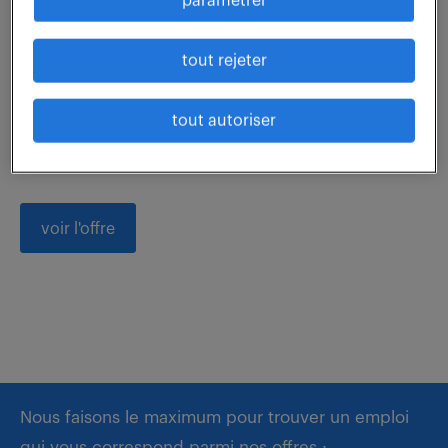
paramétrer
48 000 - 60 000 € / an
tout rejeter
Sous la responsabilité de la Direction, vous pilotez
des projets en courants forts (CFO) et courants
tout autoriser
faibles (CFA). Vos responsabilités incluent : - Études &
Chiffrage : Analyse des dossiers,...
voir l'offre
Nous faisons le maximum pour trouver un emploi
qui vous correspond parmi nos offres :