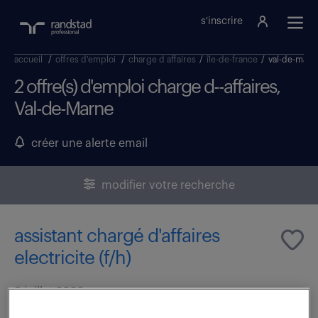
s'inscrire
accueil
/
offres d'emploi
/
charge d affaires
/
île-de-france
/
val-de-marn
2 offre(s) d'emploi charge d--affaires,
Val-de-Marne
créer une alerte email
modifier votre recherche
assistant chargé d'affaires
electricite (f/h)
8 juillet 2026