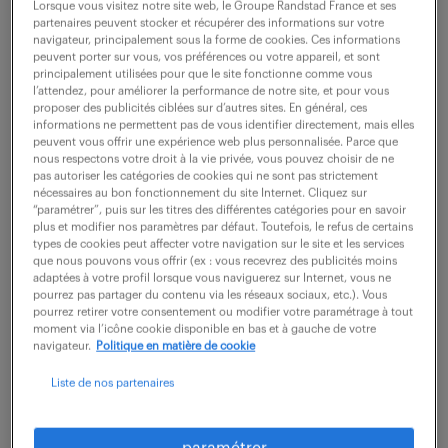
Ivry Sur Seine (94)
intérim
114 jour(s)
Lorsque vous visitez notre site web, le Groupe Randstad France et ses
partenaires peuvent stocker et récupérer des informations sur votre
2 750 - 3 350 € / mois
navigateur, principalement sous la forme de cookies. Ces informations
peuvent porter sur vous, vos préférences ou votre appareil, et sont
Rattaché directement à un Chargé d'Affaires, vous
principalement utilisées pour que le site fonctionne comme vous
l’attendez, pour améliorer la performance de notre site, et pour vous
devenez un pilier opérationnel pour la réussite des
proposer des publicités ciblées sur d’autres sites. En général, ces
informations ne permettent pas de vous identifier directement, mais elles
chantiers, de la phase de préparation jusqu'à la
peuvent vous offrir une expérience web plus personnalisée. Parce que
livraison finale. Vous intervenez...
nous respectons votre droit à la vie privée, vous pouvez choisir de ne
pas autoriser les catégories de cookies qui ne sont pas strictement
nécessaires au bon fonctionnement du site Internet. Cliquez sur
“paramétrer”, puis sur les titres des différentes catégories pour en savoir
plus et modifier nos paramètres par défaut. Toutefois, le refus de certains
voir l'offre
types de cookies peut affecter votre navigation sur le site et les services
que nous pouvons vous offrir (ex : vous recevrez des publicités moins
adaptées à votre profil lorsque vous naviguerez sur Internet, vous ne
pourrez pas partager du contenu via les réseaux sociaux, etc.). Vous
pourrez retirer votre consentement ou modifier votre paramétrage à tout
chargé d’affaires senior
moment via l’icône cookie disponible en bas et à gauche de votre
navigateur.
Politique en matière de cookie
électricité cfo/cfa (f/h)
Liste de nos partenaires
18 mars 2026
Sucy En Brie (94)
CDI