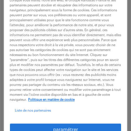
Lorsque vous visitez notre site web, le Groupe Randstad France et ses
partenaires peuvent stocker et récupérer des informations sur votre
navigateur, principalement sous la forme de cookies. Ces informations
Rattaché(e) à l'unité de production, votre rôle est
peuvent porter sur vous, vos préférences ou votre appareil, et sont
principalement utilisées pour que le site fonctionne comme vous
d'assurer une qualité irréprochable à chaque étape : -
l’attendez, pour améliorer la performance de notre site, et pour vous
Audit & Conformité : Réaliser les audits internes et
proposer des publicités ciblées sur d’autres sites. En général, ces
informations ne permettent pas de vous identifier directement, mais elles
veiller au respect des...
peuvent vous offrir une expérience web plus personnalisée. Parce que
nous respectons votre droit à la vie privée, vous pouvez choisir de ne
pas autoriser les catégories de cookies qui ne sont pas strictement
nécessaires au bon fonctionnement du site Internet. Cliquez sur
voir l'offre
“paramétrer”, puis sur les titres des différentes catégories pour en savoir
plus et modifier nos paramètres par défaut. Toutefois, le refus de certains
types de cookies peut affecter votre navigation sur le site et les services
que nous pouvons vous offrir (ex : vous recevrez des publicités moins
adaptées à votre profil lorsque vous naviguerez sur Internet, vous ne
pourrez pas partager du contenu via les réseaux sociaux, etc.). Vous
un contrôleur tridimensionnel
pourrez retirer votre consentement ou modifier votre paramétrage à tout
(f/h)
moment via l’icône cookie disponible en bas et à gauche de votre
navigateur.
Politique en matière de cookie
23 février 2026
Liste de nos partenaires
Pau (64)
CDD
6 mois
2 300 € / mois
paramétrer