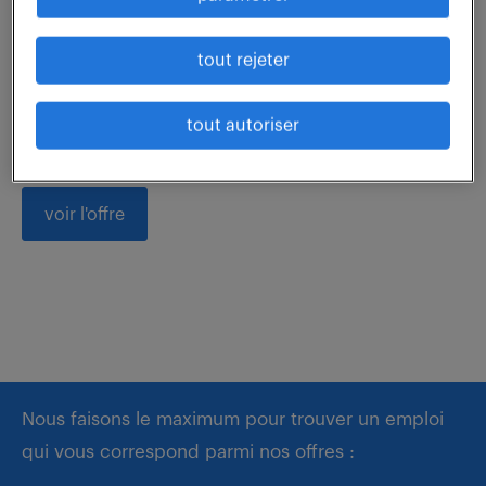
En tant que Contrôleur Tridimensionnel, vous serez
tout rejeter
en charge des missions suivantes : Vous gérerez et
réaliserez des opérations de contrôle sur machine
tout autoriser
Tridimensionnelle, en respectant les...
voir l'offre
Nous faisons le maximum pour trouver un emploi
qui vous correspond parmi nos offres :