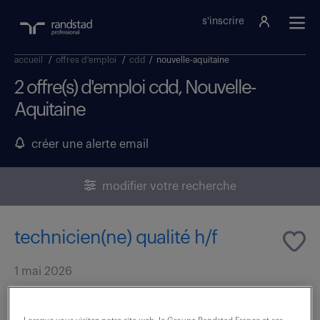
s'inscrire
accueil
/
offres d'emploi
/
cdd
/
nouvelle-aquitaine
2 offre(s) d'emploi cdd, Nouvelle-
Aquitaine
créer une alerte email
modifier votre recherche
technicien(ne) qualité h/f
1 mai 2026
Langon (33)
CDD
6 mois
34 000 - 35 000 € / an