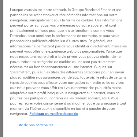
projets en même temps. Plus précisément, vous
Lorsque vous visitez notre site web, le Groupe Randstad France et ses
intervenez dès l'identification des...
partenaires peuvent stocker et récupérer des informations sur votre
navigateur, principalement sous la forme de cookies. Ces informations
peuvent porter sur vous, vos préférences ou votre appareil, et sont
principalement utilisées pour que le site fonctionne comme vous
voir l'offre
l’attendez, pour améliorer la performance de notre site, et pour vous
proposer des publicités ciblées sur d’autres sites. En général, ces
informations ne permettent pas de vous identifier directement, mais elles
peuvent vous offrir une expérience web plus personnalisée. Parce que
nous respectons votre droit à la vie privée, vous pouvez choisir de ne
technico-commercial secteur
pas autoriser les catégories de cookies qui ne sont pas strictement
nécessaires au bon fonctionnement du site Internet. Cliquez sur
centre (f/h)
“paramétrer”, puis sur les titres des différentes catégories pour en savoir
plus et modifier nos paramètres par défaut. Toutefois, le refus de certains
types de cookies peut affecter votre navigation sur le site et les services
7 juillet 2026
que nous pouvons vous offrir (ex : vous recevrez des publicités moins
adaptées à votre profil lorsque vous naviguerez sur Internet, vous ne
pourrez pas partager du contenu via les réseaux sociaux, etc.). Vous
Blois (41)
CDI
45 000 - 50 000 € / an
pourrez retirer votre consentement ou modifier votre paramétrage à tout
moment via l’icône cookie disponible en bas et à gauche de votre
Votre Mission : Développer, Conseiller, Conquérir
navigateur.
Politique en matière de cookie
Rattaché directement au Directeur Commercial ,
Liste de nos partenaires
votre objectif principal est de propulser le