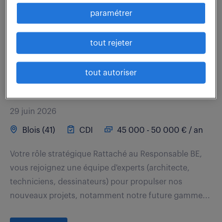
développement commercial de votre secteur...
paramétrer
voir l'offre
tout rejeter
tout autoriser
ingénieur conception navale (f/h)
29 juin 2026
Blois (41)
CDI
45 000 - 50 000 € / an
Votre rôle stratégique Rattaché au Responsable BE,
vous rejoignez une équipe d'experts (architecte,
techniciens, dessinateurs) pour propulser nos
nouveaux projets, notamment notre future gamme...