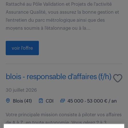
Rattaché au Pôle Validation et Projets de l'activité
Assurance Qualité, vous assurez la bonne gestion et
l'entretien du parc métrologique ainsi que des
moyens soumis à l'étalonnage ou à la...
voir l'offre
blois - responsable d'affaires (f/h)
30 juillet 2026
Blois (41)
CDI
45 000 - 53 000 € / an
Votre principale mission consiste à piloter vos affaires
de A à Z, en toute autonomie. Vous gérez 2 à 3