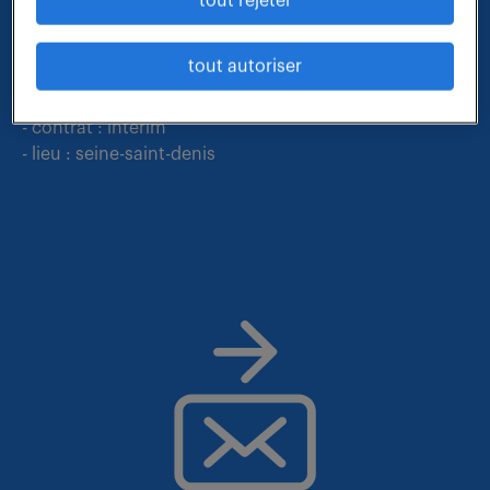
qui vous correspond parmi nos offres :
tout rejeter
tout autoriser
- métier et compétences : assistant ressources
humaines
- contrat : interim
- lieu : seine-saint-denis