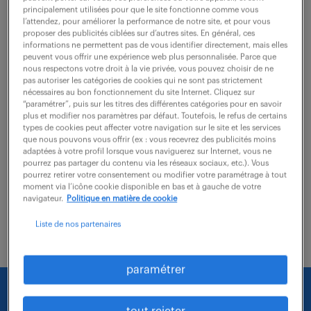
St Denis (93)
intérim
1 mois
principalement utilisées pour que le site fonctionne comme vous
29 000 € / an
l’attendez, pour améliorer la performance de notre site, et pour vous
proposer des publicités ciblées sur d’autres sites. En général, ces
informations ne permettent pas de vous identifier directement, mais elles
Vous rejoignez une équipe basée à Saint-Denis pour
peuvent vous offrir une expérience web plus personnalisée. Parce que
nous respectons votre droit à la vie privée, vous pouvez choisir de ne
assurer le suivi administratif et sanitaire des
pas autoriser les catégories de cookies qui ne sont pas strictement
collaborateurs. Vos missions principales consistent à
nécessaires au bon fonctionnement du site Internet. Cliquez sur
“paramétrer”, puis sur les titres des différentes catégories pour en savoir
: Gérer le cycle des visites médicales...
plus et modifier nos paramètres par défaut. Toutefois, le refus de certains
types de cookies peut affecter votre navigation sur le site et les services
que nous pouvons vous offrir (ex : vous recevrez des publicités moins
adaptées à votre profil lorsque vous naviguerez sur Internet, vous ne
voir l'offre
pourrez pas partager du contenu via les réseaux sociaux, etc.). Vous
pourrez retirer votre consentement ou modifier votre paramétrage à tout
moment via l’icône cookie disponible en bas et à gauche de votre
navigateur.
Politique en matière de cookie
Liste de nos partenaires
paramétrer
Nous faisons le maximum pour trouver un emploi