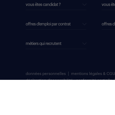
vous êtes candidat ?
vous êt
offres d'emploi par contrat
offres d
métiers qui recrutent
données personnelles
mentions légales & CGU
déclaration d'accessibilité : conformité partielle
plan du site
Select TT, Société par actions simplifiées unipersonnelle im
Notre siège social est situé au 276 avenue du Président Wilson
Randstad professional est une marque déposée de Select TT.