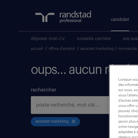
candidat
déposer mon CV
conseils carriere
vos av
accueil
/
offres d'emploi
/
assistant marketing
/
normandie
oups… aucun résulta
Lorsque vous
des informat
rechercher
sur vous, vo
vous l’atten
d’autres sit
vous offrir 
pouvez chois
fonctionneme
assistant marketing
savoir plus 
votre naviga
adaptées à v
réseaux soc