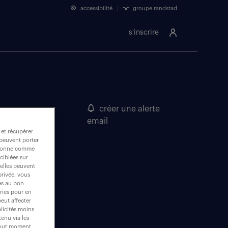
accessibilité
groupe randstad
s'inscrire
créer une alerte
email
 et récupérer
 peuvent porter
nctionne comme
ciblées sur
 elles peuvent
privée, vous
es au bon
ories pour en
peut affecter
blicités moins
enu via les
 tout moment