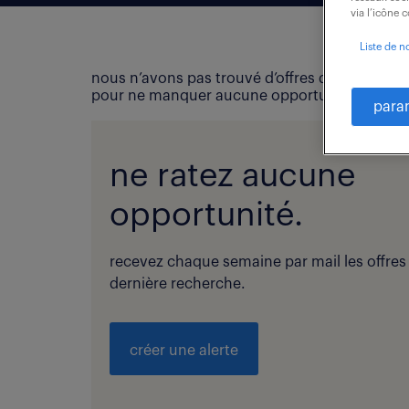
via l’icône 
Liste de n
nous n’avons pas trouvé d’offres d’emploi qui
pour ne manquer aucune opportunité !
para
ne ratez aucune
opportunité.
recevez chaque semaine par mail les offres
dernière recherche.
créer une alerte