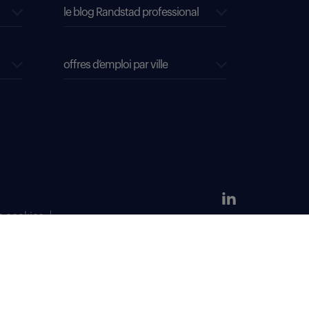
le blog Randstad professional
offres d’emploi par ville
s cookies
304 381 379.