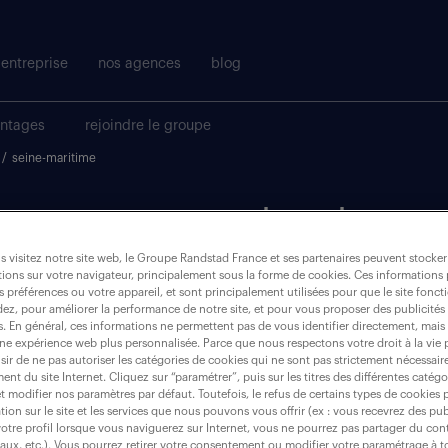
entreprise
nos agences
blog
antages
rejoindre le groupe
/
seine-maritime
t pour votre recherche.
 visitez notre site web, le Groupe Randstad France et ses partenaires peuvent stocker
ions sur votre navigateur, principalement sous la forme de cookies. Ces informations
où ?
s préférences ou votre appareil, et sont principalement utilisées pour que le site fo
dez, pour améliorer la performance de notre site, et pour vous proposer des publicités 
es. En général, ces informations ne permettent pas de vous identifier directement, mais
une expérience web plus personnalisée. Parce que nous respectons votre droit à la vie 
ir de ne pas autoriser les catégories de cookies qui ne sont pas strictement nécessair
nt du site Internet. Cliquez sur “paramétrer”, puis sur les titres des différentes catég
seine-maritime (76)
et modifier nos paramètres par défaut. Toutefois, le refus de certains types de cookies 
tion sur le site et les services que nous pouvons vous offrir (ex : vous recevrez des pu
otre profil lorsque vous naviguerez sur Internet, vous ne pourrez pas partager du cont
iaux, etc.). Vous pourrez retirer votre consentement ou modifier votre paramétrage à