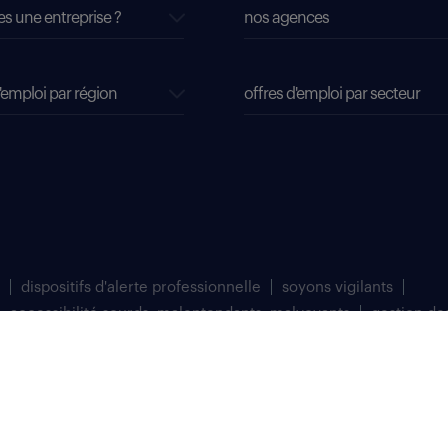
es une entreprise ?
nos agences
'emploi par région
offres d'emploi par secteur
dispositifs d'alerte professionnelle
soyons vigilants
accessibilité sourds, malentendants, malvoyants
gestion de
matriculée au Registre du Commerce et des Sociétés de Bobigny sous le numéro 
 à Saint Denis (93200).