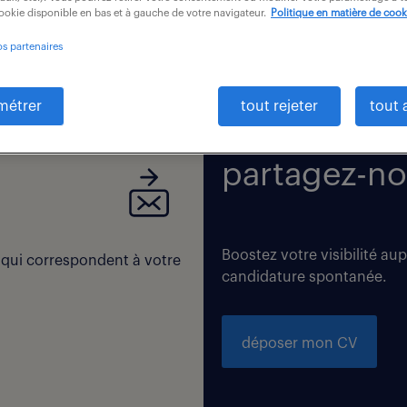
cookie disponible en bas et à gauche de votre navigateur.
Politique en matière de cook
os partenaires
 correspondent exactement à vos critères de recherche. Modi
métrer
tout rejeter
tout 
partagez-no
Boostez votre visibilité au
 qui correspondent à votre
candidature spontanée.
déposer mon CV