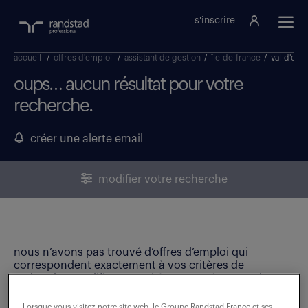
s'inscrire
accueil
/
offres d'emploi
/
assistant de gestion
/
île-de-france
/
val-d'oise
oups… aucun résultat pour votre
recherche.
créer une alerte email
modifier votre recherche
nous n’avons pas trouvé d’offres d’emploi qui
correspondent exactement à vos critères de
recherche. Modifiez vos critères ou créez une alerte
email pour ne manquer aucune opportunité !
Lorsque vous visitez notre site web, le Groupe Randstad France et ses