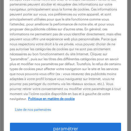
partenaires peuvent stocker et récupérer des informations sur votre
navigateur, principalement sous la forme de cookies. Ces informations
peuvent porter sur vous, vos préférences ou votre appareil, et sont
ne ratez aucune
principalement utilisées pour que le site fonctionne comme vous
l’attendez, pour améliorer la performance de notre site, et pour vous
opportunité.
proposer des publicités ciblées sur d’autres sites. En général, ces
informations ne permettent pas de vous identifier directement, mais elles
peuvent vous offrir une expérience web plus personnalisée. Parce que
nous respectons votre droit à la vie privée, vous pouvez choisir de ne
recevez chaque semaine par mail les offres qui
pas autoriser les catégories de cookies qui ne sont pas strictement
correspondent à votre dernière recherche.
nécessaires au bon fonctionnement du site Internet. Cliquez sur
“paramétrer”, puis sur les titres des différentes catégories pour en savoir
plus et modifier nos paramètres par défaut. Toutefois, le refus de certains
types de cookies peut affecter votre navigation sur le site et les services
créer une alerte
que nous pouvons vous offrir (ex : vous recevrez des publicités moins
adaptées à votre profil lorsque vous naviguerez sur Internet, vous ne
pourrez pas partager du contenu via les réseaux sociaux, etc.). Vous
pourrez retirer votre consentement ou modifier votre paramétrage à tout
moment via l’icône cookie disponible en bas et à gauche de votre
navigateur.
Politique en matière de cookie
Liste de nos partenaires
partagez-nous
votre CV !
paramétrer