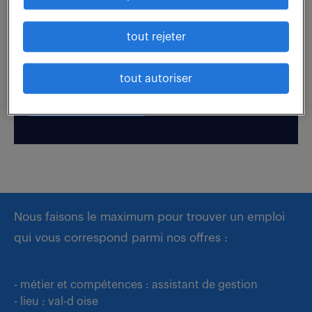
Boostez votre visibilité auprès de nos recruteurs
tout rejeter
en postulant par candidature spontanée.
tout autoriser
déposer mon CV
Nous faisons le maximum pour trouver un emploi
qui vous correspond parmi nos offres :
- métier et compétences : assistant de gestion
- lieu : val-d oise