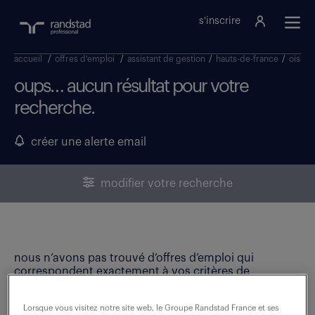
s'inscrire
accueil
/
offres d'emploi
/
assistant de gestion
/
hauts-de-france
/
oise
/
oups… aucun résultat pour votre
recherche.
créer une alerte email
modifier votre recherche
nous n’avons pas trouvé d’offres d’emploi qui
correspondent exactement à vos critères de
recherche. Modifiez vos critères ou créez une alerte
email pour ne manquer aucune opportunité !
Lorsque vous visitez notre site web, le Groupe Randstad France et ses