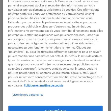
Lorsque vous visitez notre site web, le Groupe Randstad France et ses
Rattaché(e) directement au Responsable Financier,
partenaires peuvent stocker et récupérer des informations sur votre
vous devenez le pivot de la gestion administrative et
navigateur, principalement sous la forme de cookies. Ces informations
peuvent porter sur vous, vos préférences ou votre appareil, et sont
financière des chantiers. Véritable "business partner",
principalement utilisées pour que le site fonctionne comme vous
l’attendez, pour améliorer la performance de notre site, et pour vous
vous assurez la liaison entre le...
proposer des publicités ciblées sur d’autres sites. En général, ces
informations ne permettent pas de vous identifier directement, mais elles
peuvent vous offrir une expérience web plus personnalisée. Parce que
nous respectons votre droit à la vie privée, vous pouvez choisir de ne
voir l'offre
pas autoriser les catégories de cookies qui ne sont pas strictement
nécessaires au bon fonctionnement du site Internet. Cliquez sur
“paramétrer”, puis sur les titres des différentes catégories pour en savoir
plus et modifier nos paramètres par défaut. Toutefois, le refus de certains
types de cookies peut affecter votre navigation sur le site et les services
gestionnaire de contrats (f/h)
que nous pouvons vous offrir (ex : vous recevrez des publicités moins
adaptées à votre profil lorsque vous naviguerez sur Internet, vous ne
pourrez pas partager du contenu via les réseaux sociaux, etc.). Vous
1 juin 2026
pourrez retirer votre consentement ou modifier votre paramétrage à tout
moment via l’icône cookie disponible en bas et à gauche de votre
navigateur.
Politique en matière de cookie
Puteaux (92)
intérim
3 mois
29 000 € / an
Liste de nos partenaires
Vous allez vous occupez de la gestion : Instruction