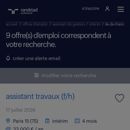
s'inscrire
accueil
/
offres d'emploi
/
assistant de gestion
/
intérim
/
ile-de-france
9 offre(s) d’emploi correspondent à
votre recherche.
créer une alerte email
modifier votre recherche
assistant travaux (f/h)
17 juillet 2026
Paris 15 (75)
intérim
4 mois
33 000 € / an