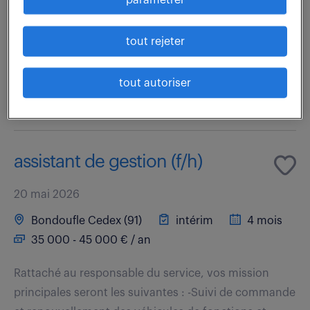
paramétrer
des contrats : Préparation des dossiers, vérification
de la cohérence et de la rentabilité des offres, suivi
tout rejeter
auprès de la force de vente et...
tout autoriser
voir l'offre
assistant de gestion (f/h)
20 mai 2026
Bondoufle Cedex (91)
intérim
4 mois
35 000 - 45 000 € / an
Rattaché au responsable du service, vos mission
principales seront les suivantes : -Suivi de commande