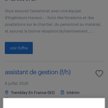
Vous assurez l'assistanat avec une équipe
d'Ingénieurs travaux : - Suivi des livraisons et des
prestations sur le chantier, du personnel au matériel,
et assurez la bonne réception/acheminement ,...
voir l'offre
assistant de gestion (f/h)
8 juillet 2026
Tremblay En France (93)
intérim
8 mois
32 000 - 41 000 € / an