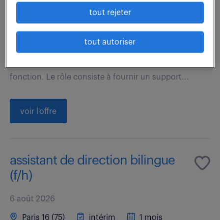
3 mois
38 000 - 45 000 € / an
tout rejeter
Missions principales: Soutenir le Directeur des
tout autoriser
Opérations Fournisseurs (Head of Supplier
Operations) ainsi que les autres directeurs de cette
fonction. Le rôle consiste à fournir un support...
voir l'offre
assistant de direction bilingue
(f/h)
6 août 2026
Paris 16 (75)
intérim
1 mois