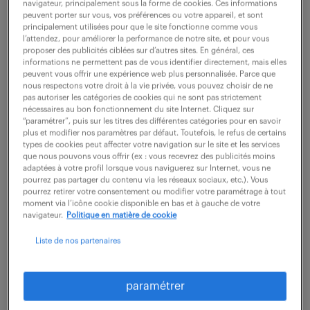
navigateur, principalement sous la forme de cookies. Ces informations
peuvent porter sur vous, vos préférences ou votre appareil, et sont
45 000 - 50 000 € / an
principalement utilisées pour que le site fonctionne comme vous
l’attendez, pour améliorer la performance de notre site, et pour vous
Rattaché(e) au senior Vice President Operations &
proposer des publicités ciblées sur d’autres sites. En général, ces
informations ne permettent pas de vous identifier directement, mais elles
Customer Experience Transformation,vous êtes en
peuvent vous offrir une expérience web plus personnalisée. Parce que
nous respectons votre droit à la vie privée, vous pouvez choisir de ne
charge de la gestion de l'emploi du temps complexe
pas autoriser les catégories de cookies qui ne sont pas strictement
du Directeur. Organisation des déplacements pour...
nécessaires au bon fonctionnement du site Internet. Cliquez sur
“paramétrer”, puis sur les titres des différentes catégories pour en savoir
plus et modifier nos paramètres par défaut. Toutefois, le refus de certains
types de cookies peut affecter votre navigation sur le site et les services
que nous pouvons vous offrir (ex : vous recevrez des publicités moins
voir l'offre
adaptées à votre profil lorsque vous naviguerez sur Internet, vous ne
pourrez pas partager du contenu via les réseaux sociaux, etc.). Vous
pourrez retirer votre consentement ou modifier votre paramétrage à tout
moment via l’icône cookie disponible en bas et à gauche de votre
navigateur.
Politique en matière de cookie
assistant de direction bilingue
Liste de nos partenaires
(f/h)
6 août 2026
paramétrer
Velizy Villacoublay (78)
intérim