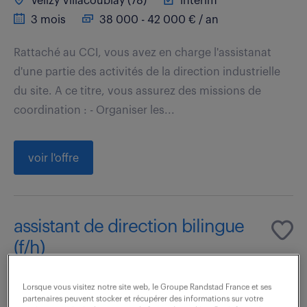
Velizy Villacoublay (78)
intérim
3 mois
38 000 - 42 000 € / an
Rattaché au CCI, vous avez en charge l'assistanat
d'une partie des activités de la direction industrielle
du site. A ce titre, vous assurez des missions de
coordination : - Organiser les...
voir l'offre
assistant de direction bilingue
(f/h)
6 août 2026
Lorsque vous visitez notre site web, le Groupe Randstad France et ses
partenaires peuvent stocker et récupérer des informations sur votre
Puteaux (92)
intérim
4 mois